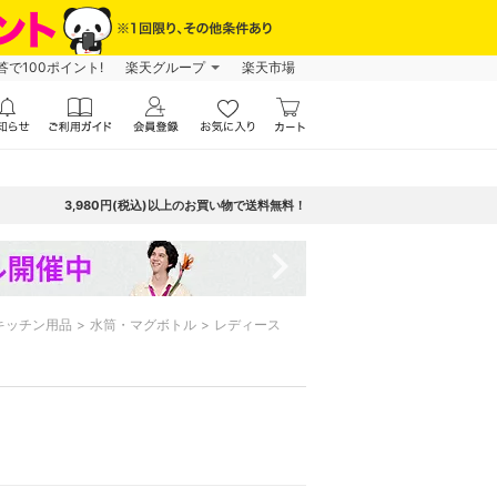
で100ポイント!
楽天グループ
楽天市場
3,980円(税込)以上のお買い物で送料無料！
navigate_next
キッチン用品
水筒・マグボトル
レディース