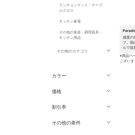
ランチョンマット・テーブ
ルクロス
キッチン家電
Para
その他の食器・調理器具・
感度の
キッチン用品
プ。国
ルで提
その他のカテゴリ
※商品ペ
ございま
トップス
カラー
ジャケット・アウター
価格
パンツ
円
～
円
割引率
ワンピース・ドレス
％OFF
～
％OFF
その他の条件
スカート
絞り込み