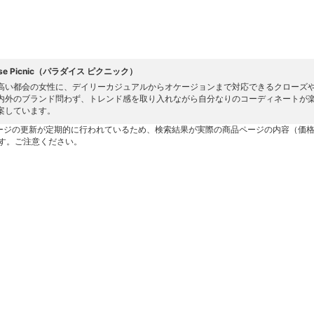
dise Picnic（パラダイス ピクニック）
高い都会の女性に、デイリーカジュアルからオケージョンまで対応できるクローズ
内外のブランド問わず、トレンド感を取り入れながら自分なりのコーディネートが
案しています。
ージの更新が定期的に行われているため、検索結果が実際の商品ページの内容（価
す。ご注意ください。