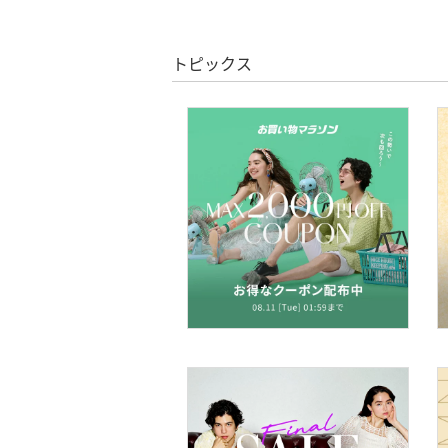
クーポン対象のみ表示
オールインワン・オーバ
絞り込み
クリア
絞り込み
ーオール
スーパーDEALのみ表示
トピックス
バッグ
クリア
絞り込み
シューズ・靴
インナー・ルームウェア
靴下・レッグウェア
ファッション雑貨
アクセサリー・腕時計
財布・ポーチ・ケース
帽子
ヘアアクセサリー