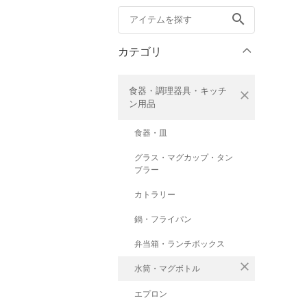
search
カテゴリ
食器・調理器具・キッチ
close
ン用品
食器・皿
グラス・マグカップ・タン
ブラー
カトラリー
鍋・フライパン
弁当箱・ランチボックス
close
水筒・マグボトル
エプロン