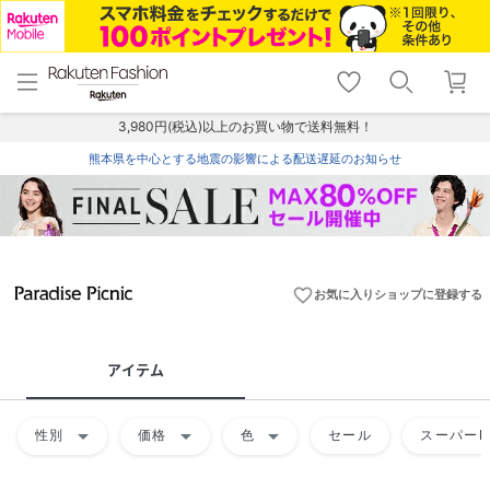
menu
home
search
favorite_border
shopping_cart
lock_outline
メニュー
トップ
検索
お気に入り
カート
ログイン
3,980円(税込)以上のお買い物で送料無料！
熊本県を中心とする地震の影響による配送遅延のお知らせ
favorite_border
お気に入りショップに登録する
アイテム
arrow_drop_down
arrow_drop_down
arrow_drop_down
性別
価格
色
セール
スーパーD