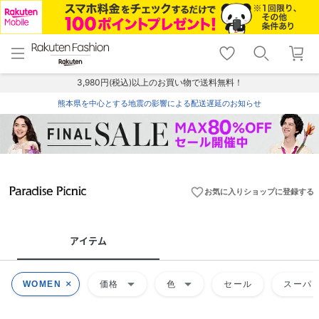
menu
home
search
favorite_border
shopping_cart
lock_outline
メニュー
トップ
検索
お気に入り
カート
ログイン
3,980円(税込)以上のお買い物で送料無料！
熊本県を中心とする地震の影響による配送遅延のお知らせ
favorite_border
お気に入りショップに登録する
アイテム
arrow_drop_down
arrow_drop_down
WOMEN
価格
色
セール
スーパー