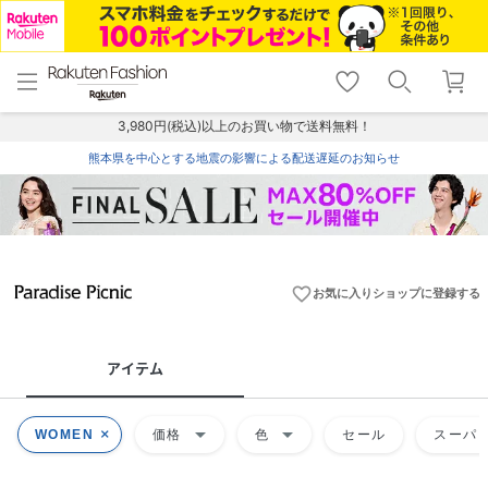
menu
home
search
favorite_border
shopping_cart
lock_outline
メニュー
トップ
検索
お気に入り
カート
ログイン
3,980円(税込)以上のお買い物で送料無料！
熊本県を中心とする地震の影響による配送遅延のお知らせ
favorite_border
お気に入りショップに登録する
アイテム
arrow_drop_down
arrow_drop_down
WOMEN
価格
色
セール
スーパー