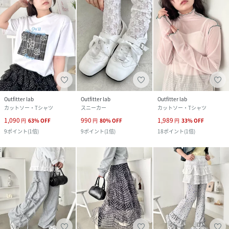
Outfitter lab
Outfitter lab
Outfitter lab
カットソー・Tシャツ
スニーカー
カットソー・Tシャツ
1,090
990
1,989
円
63
%
OFF
円
80
%
OFF
円
33
%
OFF
9
ポイント
(
1倍
)
9
ポイント
(
1倍
)
18
ポイント
(
1倍
)