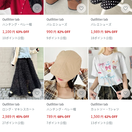
Outfitter lab
Outfitter lab
Outfitter lab
ハンチング・ベレー帽
バレエシューズ
バレエシューズ
1,100
990
1,989
円
63
%
OFF
円
82
%
OFF
円
50
%
OFF
10
ポイント
(
1倍
)
9
ポイント
(
1倍
)
18
ポイント
(
1倍
)
Outfitter lab
Outfitter lab
Outfitter lab
ロング・マキシスカート
ハンチング・ベレー帽
カットソー・Tシャツ
2,989
789
1,500
円
45
%
OFF
円
68
%
OFF
円
62
%
OFF
27
ポイント
(
1倍
)
7
ポイント
(
1倍
)
13
ポイント
(
1倍
)