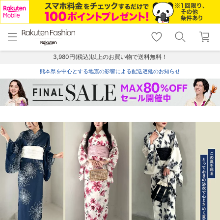
menu
home
search
favorite_border
shopping_cart
lock_outline
メニュー
トップ
検索
お気に入り
カート
ログイン
3,980円(税込)以上のお買い物で送料無料！
熊本県を中心とする地震の影響による配送遅延のお知らせ