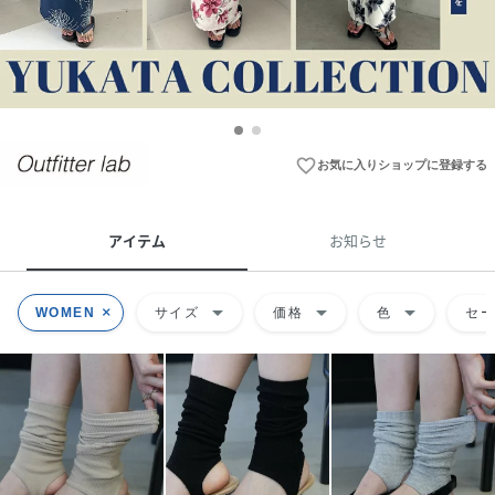
favorite_border
お気に入りショップに登録する
アイテム
お知らせ
arrow_drop_down
arrow_drop_down
arrow_drop_down
WOMEN
サイズ
価格
色
セ