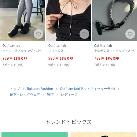
Outfitter lab
Outfitter lab
Outfitter lab
タイツ・ストッキング・パンスト
ネックレス
その他のスマホグッズ・オーディオ機器
789
990
789
円
19
%
OFF
円
55
%
OFF
円
19
%
OFF
7
ポイント
(
1倍
)
9
ポイント
(
1倍
)
7
ポイント
(
1倍
)
トップ
Rakuten Fashion
Outfitter lab(アウトフィッターラボ)
靴下・レッグウェア
靴下
レディース
トレンドトピックス