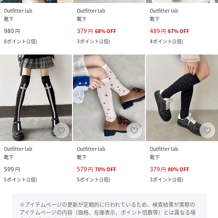
Outfitter lab
Outfitter lab
Outfitter lab
靴下
靴下
靴下
980
379
489
円
円
68
%
OFF
円
67
%
OFF
8
ポイント
(
1倍
)
3
ポイント
(
1倍
)
4
ポイント
(
1倍
)
Outfitter lab
Outfitter lab
Outfitter lab
靴下
靴下
靴下
599
579
379
円
円
70
%
OFF
円
80
%
OFF
5
ポイント
(
1倍
)
5
ポイント
(
1倍
)
3
ポイント
(
1倍
)
※アイテムページの更新が定期的に行われているため、検索結果が実際の
アイテムページの内容（価格、在庫表示、ポイント倍数等）とは異なる場