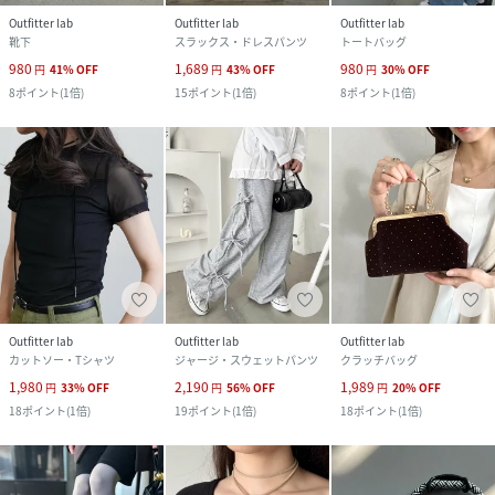
Outfitter lab
Outfitter lab
Outfitter lab
靴下
スラックス・ドレスパンツ
トートバッグ
980
1,689
980
円
41
%
OFF
円
43
%
OFF
円
30
%
OFF
8
ポイント
(
1倍
)
15
ポイント
(
1倍
)
8
ポイント
(
1倍
)
Outfitter lab
Outfitter lab
Outfitter lab
カットソー・Tシャツ
ジャージ・スウェットパンツ
クラッチバッグ
1,980
2,190
1,989
円
33
%
OFF
円
56
%
OFF
円
20
%
OFF
18
ポイント
(
1倍
)
19
ポイント
(
1倍
)
18
ポイント
(
1倍
)