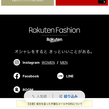
Instagram
WOMEN
/
MEN
Facebook
LINE
ROOM
人気順
絞り込み
swap_vert
【注意】楽天を装った不審なメールやSMSについて