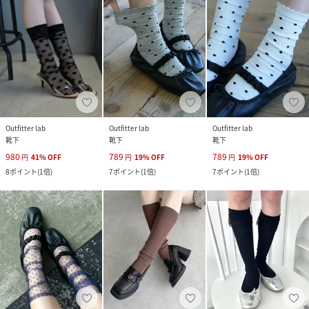
Outfitter lab
Outfitter lab
Outfitter lab
靴下
靴下
靴下
980
789
789
円
41
%
OFF
円
19
%
OFF
円
19
%
OFF
8
ポイント
(
1倍
)
7
ポイント
(
1倍
)
7
ポイント
(
1倍
)