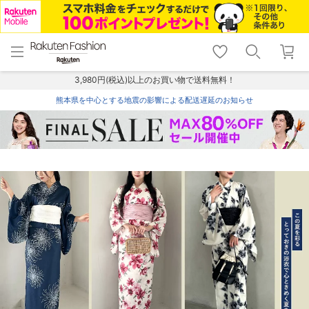
menu
home
search
favorite_border
shopping_cart
lock_outline
メニュー
トップ
検索
お気に入り
カート
ログイン
3,980円(税込)以上のお買い物で送料無料！
熊本県を中心とする地震の影響による配送遅延のお知らせ