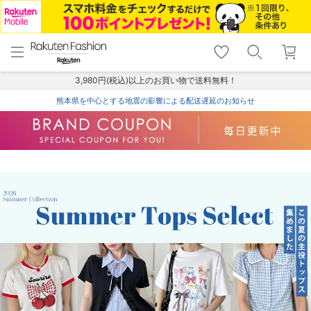
menu
home
search
favorite_border
shopping_cart
lock_outline
メニュー
トップ
検索
お気に入り
カート
ログイン
3,980円(税込)以上のお買い物で送料無料！
熊本県を中心とする地震の影響による配送遅延のお知らせ