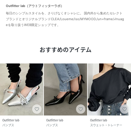
Outfitter lab（アウトフィッターラボ）
毎日のシンプルスタイルを、さりげなくオシャレに。 国内外から集めたセレクト
ブランドとオリジナルブランドCLEA/Loueme/iso/MYMOOD./un+frame/√nuag
eを取り扱うWEB限定ショップです。
おすすめのアイテム
Outfitter lab
Outfitter lab
Outfitter lab
パンプス
パンプス
スウェット・トレーナー