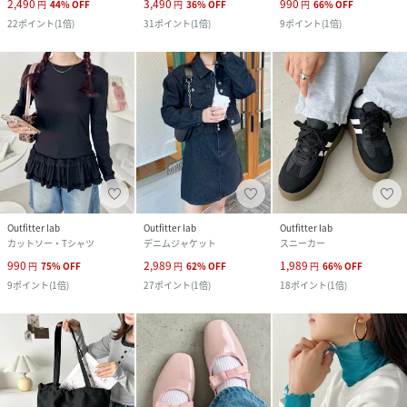
2,490
3,490
990
円
44
%
OFF
円
36
%
OFF
円
66
%
OFF
22
ポイント
(
1倍
)
31
ポイント
(
1倍
)
9
ポイント
(
1倍
)
Outfitter lab
Outfitter lab
Outfitter lab
カットソー・Tシャツ
デニムジャケット
スニーカー
990
2,989
1,989
円
75
%
OFF
円
62
%
OFF
円
66
%
OFF
9
ポイント
(
1倍
)
27
ポイント
(
1倍
)
18
ポイント
(
1倍
)