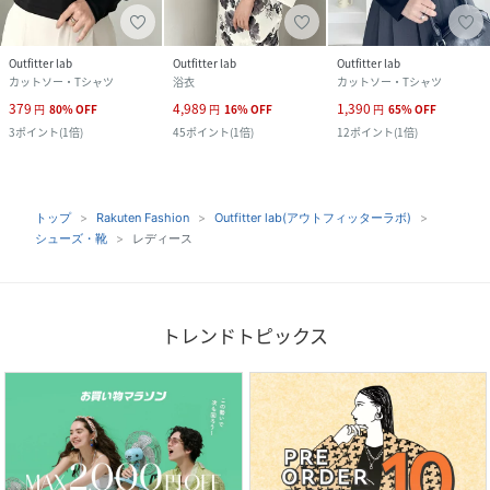
Outfitter lab
Outfitter lab
Outfitter lab
カットソー・Tシャツ
浴衣
カットソー・Tシャツ
379
4,989
1,390
円
80
%
OFF
円
16
%
OFF
円
65
%
OFF
3
ポイント
(
1倍
)
45
ポイント
(
1倍
)
12
ポイント
(
1倍
)
トップ
Rakuten Fashion
Outfitter lab(アウトフィッターラボ)
シューズ・靴
レディース
トレンドトピックス