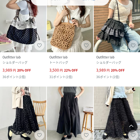
Outfitter lab
Outfitter lab
Outfitter lab
ショルダーバッグ
トートバッグ
ショルダーバッグ
3,989
3,500
3,989
円
20
%
OFF
円
22
%
OFF
円
20
%
OFF
36
ポイント
(
1倍
)
31
ポイント
(
1倍
)
36
ポイント
(
1倍
)