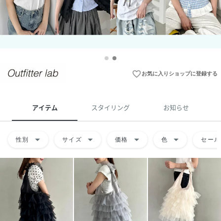
favorite_border
お気に入りショップに登録する
アイテム
スタイリング
お知らせ
arrow_drop_down
arrow_drop_down
arrow_drop_down
arrow_drop_down
性別
サイズ
価格
色
セール