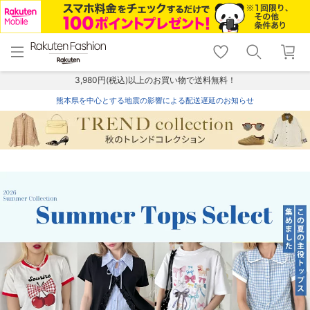
menu
home
search
favorite_border
shopping_cart
lock_outline
メニュー
トップ
検索
お気に入り
カート
ログイン
3,980円(税込)以上のお買い物で送料無料！
熊本県を中心とする地震の影響による配送遅延のお知らせ