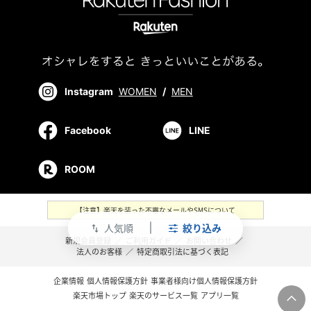
Instagram
WOMEN
/
MEN
Facebook
LINE
ROOM
【注意】楽天を装った不審なメールやSMSについて
人気順
絞り込み
swap_vert
新規会員登録
／
ご利用ガイド
／
お問い合わせ
／
法人のお客様
／
特定商取引法に基づく表記
企業情報
個人情報保護方針
事業者様向け個人情報保護方針
楽天市場トップ
楽天のサービス一覧
アプリ一覧