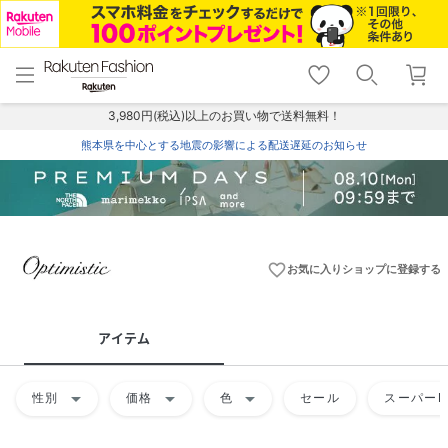
menu
home
search
favorite_border
shopping_cart
lock_outline
メニュー
トップ
検索
お気に入り
カート
ログイン
3,980円(税込)以上のお買い物で送料無料！
熊本県を中心とする地震の影響による配送遅延のお知らせ
favorite_border
お気に入りショップに登録する
アイテム
arrow_drop_down
arrow_drop_down
arrow_drop_down
性別
価格
色
セール
スーパーD