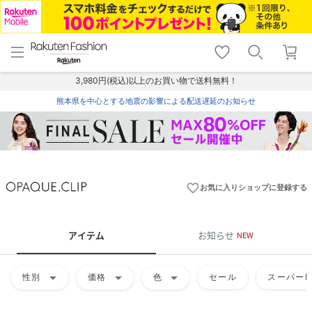
menu
home
search
favorite_border
shopping_cart
lock_outline
メニュー
トップ
検索
お気に入り
カート
ログイン
3,980円(税込)以上のお買い物で送料無料！
熊本県を中心とする地震の影響による配送遅延のお知らせ
favorite_border
お気に入りショップに登録する
アイテム
お知らせ
NEW
arrow_drop_down
arrow_drop_down
arrow_drop_down
性別
価格
色
セール
スーパーD