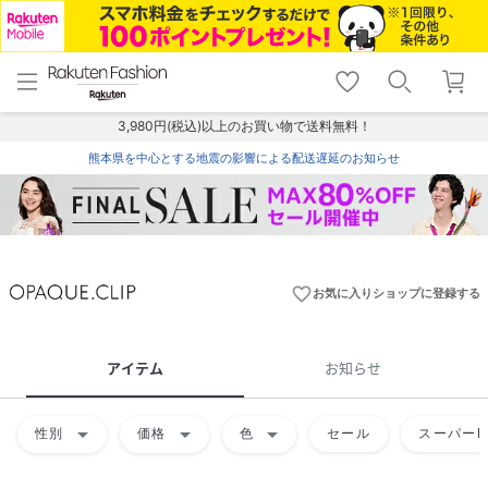
menu
home
search
favorite_border
shopping_cart
lock_outline
メニュー
トップ
検索
お気に入り
カート
ログイン
3,980円(税込)以上のお買い物で送料無料！
熊本県を中心とする地震の影響による配送遅延のお知らせ
favorite_border
お気に入りショップに登録する
アイテム
お知らせ
arrow_drop_down
arrow_drop_down
arrow_drop_down
性別
価格
色
セール
スーパーD