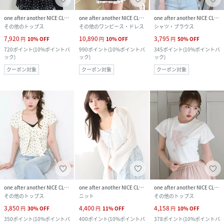
one after another NICE CLAUP
one after another NICE CLAUP
one after another NICE CLAUP
その他のトップス
その他のワンピース・ドレス
シャツ・ブラウス
7,920
10,890
3,795
円
10
%
OFF
円
10
%
OFF
円
50
%
OFF
720
ポイント
(
10%ポイントバ
990
ポイント
(
10%ポイントバ
345
ポイント
(
10%ポイントバ
ック
)
ック
)
ック
)
クーポン対象
クーポン対象
クーポン対象
one after another NICE CLAUP
one after another NICE CLAUP
one after another NICE CLAUP
その他のトップス
ニット
その他のトップス
3,850
4,400
4,158
円
30
%
OFF
円
11
%
OFF
円
10
%
OFF
350
ポイント
(
10%ポイントバ
400
ポイント
(
10%ポイントバ
378
ポイント
(
10%ポイントバ