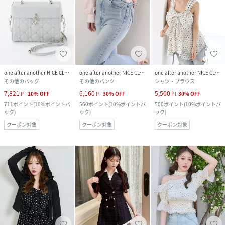
one after another NICE CLAUP
one after another NICE CLAUP
one after another NICE CLAUP
その他のバッグ
その他のパンツ
シャツ・ブラウス
7,821
6,160
5,500
円
10
%
OFF
円
30
%
OFF
円
30
%
OFF
711
ポイント
(
10%ポイントバ
560
ポイント
(
10%ポイントバ
500
ポイント
(
10%ポイントバ
ック
)
ック
)
ック
)
クーポン対象
クーポン対象
クーポン対象