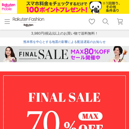
menu
home
search
favorite_border
shopping_cart
lock_outline
メニュー
トップ
検索
お気に入り
カート
ログイン
3,980円(税込)以上のお買い物で送料無料！
熊本県を中心とする地震の影響による配送遅延のお知らせ