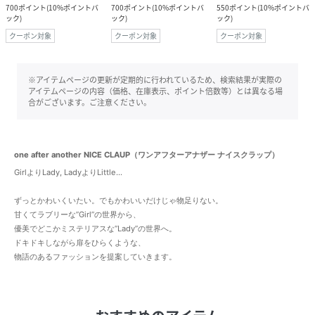
700
ポイント
(
10%ポイントバ
700
ポイント
(
10%ポイントバ
550
ポイント
(
10%ポイントバ
ック
)
ック
)
ック
)
クーポン対象
クーポン対象
クーポン対象
※アイテムページの更新が定期的に行われているため、検索結果が実際の
アイテムページの内容（価格、在庫表示、ポイント倍数等）とは異なる場
合がございます。ご注意ください。
one after another NICE CLAUP（ワンアフターアナザー ナイスクラップ）
GirlよりLady, LadyよりLittle...
ずっとかわいくいたい。でもかわいいだけじゃ物足りない。
甘くてラブリーな”Girl”の世界から、
優美でどこかミステリアスな”Lady”の世界へ。
ドキドキしながら扉をひらくような、
物語のあるファッションを提案していきます。