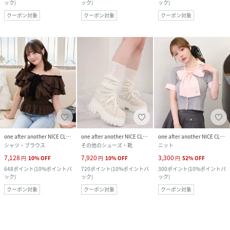
ック
)
ック
)
ック
)
クーポン対象
クーポン対象
クーポン対象
one after another NICE CLAUP
one after another NICE CLAUP
one after another NICE CLAUP
シャツ・ブラウス
その他のシューズ・靴
ニット
7,128
7,920
3,300
円
10
%
OFF
円
10
%
OFF
円
52
%
OFF
648
ポイント
(
10%ポイントバ
720
ポイント
(
10%ポイントバ
300
ポイント
(
10%ポイントバ
ック
)
ック
)
ック
)
クーポン対象
クーポン対象
クーポン対象