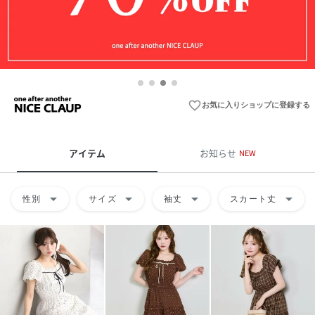
favorite_border
お気に入りショップに登録する
アイテム
お知らせ
NEW
arrow_drop_down
arrow_drop_down
arrow_drop_down
arrow_drop_down
性別
サイズ
袖丈
スカート丈