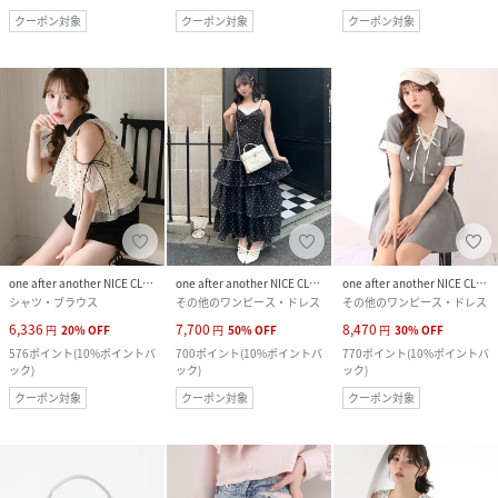
クーポン対象
クーポン対象
クーポン対象
one after another NICE CLAUP
one after another NICE CLAUP
one after another NICE CLAUP
シャツ・ブラウス
その他のワンピース・ドレス
その他のワンピース・ドレス
6,336
7,700
8,470
円
20
%
OFF
円
50
%
OFF
円
30
%
OFF
576
ポイント
(
10%ポイントバ
700
ポイント
(
10%ポイントバ
770
ポイント
(
10%ポイントバ
ック
)
ック
)
ック
)
クーポン対象
クーポン対象
クーポン対象