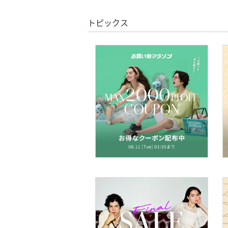
スーパーDEALのみ表示
トピックス
靴下・レッグウェア
クリア
絞り込み
ファッション雑貨
アクセサリー・腕時計
財布・ポーチ・ケース
帽子
ヘアアクセサリー
スーツ・フォーマル
水着・スイムグッズ
着物・浴衣・和装小物