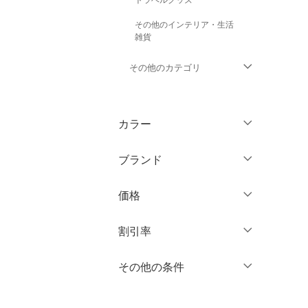
その他のインテリア・生活
雑貨
その他のカテゴリ
トップス
カラー
ジャケット・アウター
ブランド
パンツ
ブランド一覧からさがす >
価格
オールインワン・オーバ
ーオール
円
～
円
割引率
バッグ
％OFF
～
％OFF
その他の条件
絞り込み
クリア
絞り込み
シューズ・靴
クーポン対象のみ表示
絞り込み
インナー・ルームウェア