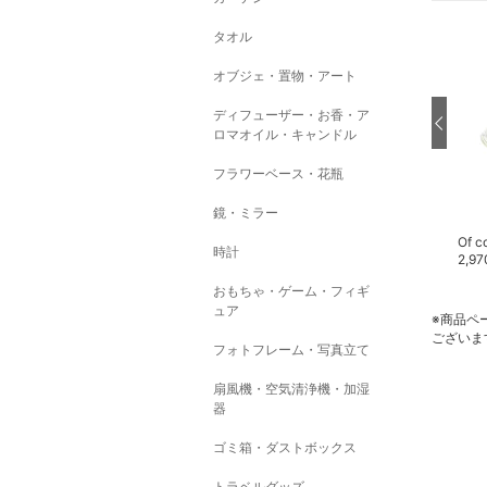
タオル
オブジェ・置物・アート
ディフューザー・お香・ア
ロマオイル・キャンドル
フラワーベース・花瓶
鏡・ミラー
Of cosmetics
Of cosmetics
Of c
時計
3,740
円
972
円
2,97
おもちゃ・ゲーム・フィギ
ュア
※商品ペ
ございま
フォトフレーム・写真立て
扇風機・空気清浄機・加湿
器
ゴミ箱・ダストボックス
トラベルグッズ