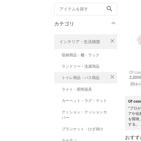
search
カテゴリ
close
インテリア・生活雑貨
収納用品・棚・ラック
ランドリー・洗濯用品
Of cos
close
2,20
トイレ用品・バス用品
20
ポ
ライト・照明器具
カーペット・ラグ・マット
Of c
"プロ
クッション・クッションカ
アや化
バー
を開発
する。
ブランケット・ひざ掛け
おすす
カーテン