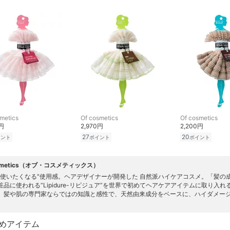
metics
Of cosmetics
Of cosmetics
0円
2,970円
2,200円
27
20
イント
ポイント
ポイント
osmetics（オブ・コスメティックス）
が使いたくなる"使用感。ヘアデザイナーが開発した 自然派ハイケアコスメ。「髪の
粧品に使われる“Lipidure-リピジュア”を世界で初めてヘアケアアイテムに取り
。髪や肌の専門家ならではの知識と感性で、天然由来成分をベースに、ハイダメー
めアイテム