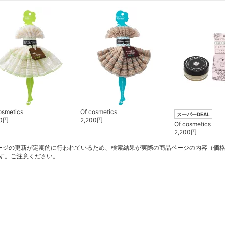
osmetics
Of cosmetics
スーパーDEAL
0
円
2,200
円
Of cosmetics
2,200
円
ージの更新が定期的に行われているため、検索結果が実際の商品ページの内容（価
す。ご注意ください。