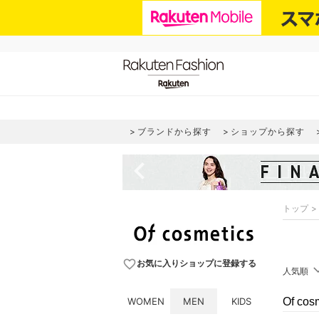
ブランドから探す
ショップから探す
navigate_before
トップ
favorite_border
お気に入りショップに登録する
人気順
WOMEN
MEN
KIDS
Of c