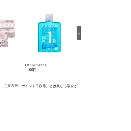
Of cosmetics
Of cosmetics
1,155
円
4,400
円
格、在庫表示、ポイント倍数等）とは異なる場合が