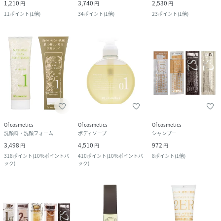
1,210
3,740
2,530
円
円
円
11
ポイント
(
1倍
)
34
ポイント
(
1倍
)
23
ポイント
(
1倍
)
Of cosmetics
Of cosmetics
Of cosmetics
洗顔料・洗顔フォーム
ボディソープ
シャンプー
3,498
4,510
972
円
円
円
318
ポイント
(
10%ポイントバ
410
ポイント
(
10%ポイントバ
8
ポイント
(
1倍
)
ック
)
ック
)