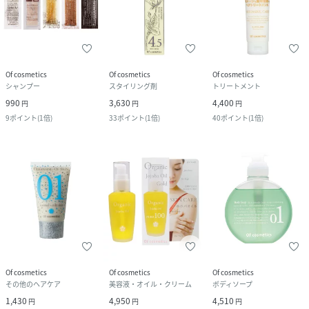
Of cosmetics
Of cosmetics
Of cosmetics
シャンプー
スタイリング剤
トリートメント
990
3,630
4,400
円
円
円
9
ポイント
(
1倍
)
33
ポイント
(
1倍
)
40
ポイント
(
1倍
)
Of cosmetics
Of cosmetics
Of cosmetics
その他のヘアケア
美容液・オイル・クリーム
ボディソープ
1,430
4,950
4,510
円
円
円