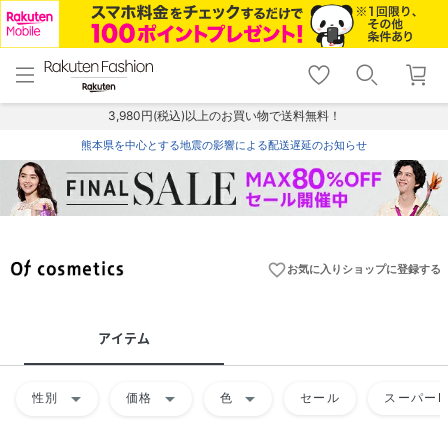
menu
home
search
favorite_border
shopping_cart
lock_outline
メニュー
トップ
検索
お気に入り
カート
ログイン
3,980円(税込)以上のお買い物で送料無料！
熊本県を中心とする地震の影響による配送遅延のお知らせ
favorite_border
お気に入りショップに登録する
アイテム
arrow_drop_down
arrow_drop_down
arrow_drop_down
性別
価格
色
セール
スーパーD