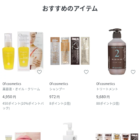
おすすめのアイテム
Of cosmetics
Of cosmetics
Of cosmetics
美容液・オイル・クリーム
シャンプー
トリートメント
4,950
972
9,680
円
円
円
450
ポイント
(
10%ポイントバ
8
ポイント
(
1倍
)
88
ポイント
(
1倍
)
ック
)