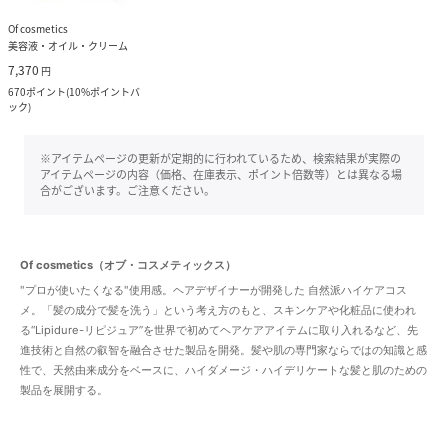
Of cosmetics
美容液・オイル・クリーム
7,370
円
670
ポイント
(
10%ポイントバ
ック
)
※アイテムページの更新が定期的に行われているため、検索結果が実際の
アイテムページの内容（価格、在庫表示、ポイント倍数等）とは異なる場
合がございます。ご注意ください。
Of cosmetics（オブ・コスメティックス）
"プロが使いたくなる"使用感。ヘアデザイナーが開発した 自然派ハイケアコス
メ。「髪の成分で髪を洗う」という考え方のもと、スキンケアや化粧品に使われ
る“Lipidure-リピジュア”を世界で初めてヘアケアアイテムに取り入れるなど、先
進技術と自然の叡智を融合させた製品を開発。髪や肌の専門家ならではの知識と感
性で、天然由来成分をベースに、ハイダメージ・ハイデリケートな髪と肌のための
製品を展開する。