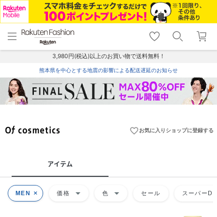
menu
home
search
favorite_border
shopping_cart
lock_outline
メニュー
トップ
検索
お気に入り
カート
ログイン
3,980円(税込)以上のお買い物で送料無料！
熊本県を中心とする地震の影響による配送遅延のお知らせ
favorite_border
お気に入りショップに登録する
アイテム
arrow_drop_down
arrow_drop_down
MEN
価格
色
セール
スーパーDE