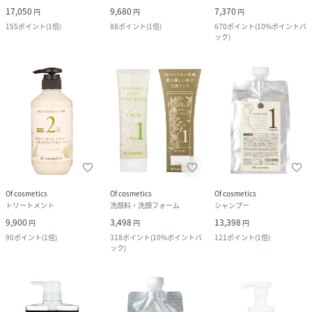
17,050
9,680
7,370
円
円
円
155
ポイント
(
1倍
)
88
ポイント
(
1倍
)
670
ポイント
(
10%ポイントバ
ック
)
Of cosmetics
Of cosmetics
Of cosmetics
トリートメント
洗顔料・洗顔フォーム
シャンプー
9,900
3,498
13,398
円
円
円
90
ポイント
(
1倍
)
318
ポイント
(
10%ポイントバ
121
ポイント
(
1倍
)
ック
)