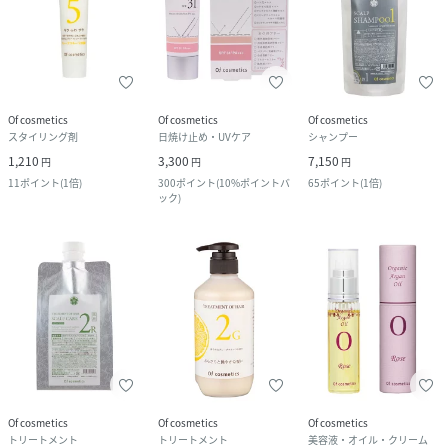
Of cosmetics
Of cosmetics
Of cosmetics
スタイリング剤
日焼け止め・UVケア
シャンプー
1,210
3,300
7,150
円
円
円
11
ポイント
(
1倍
)
300
ポイント
(
10%ポイントバ
65
ポイント
(
1倍
)
ック
)
Of cosmetics
Of cosmetics
Of cosmetics
トリートメント
トリートメント
美容液・オイル・クリーム