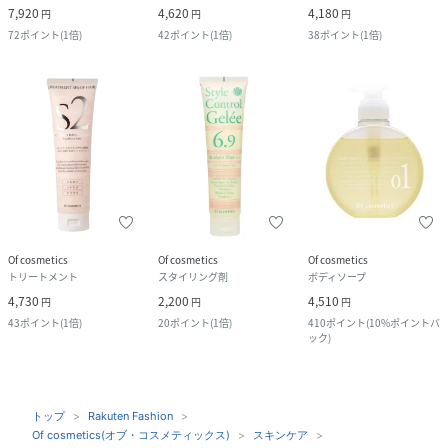
7,920
4,620
4,180
円
円
円
72
ポイント
(
1倍
)
42
ポイント
(
1倍
)
38
ポイント
(
1倍
)
Of cosmetics
Of cosmetics
Of cosmetics
トリートメント
スタイリング剤
ボディソープ
4,730
2,200
4,510
円
円
円
43
ポイント
(
1倍
)
20
ポイント
(
1倍
)
410
ポイント
(
10%ポイントバ
ック
)
トップ
Rakuten Fashion
Of cosmetics(オブ・コスメティックス)
スキンケア