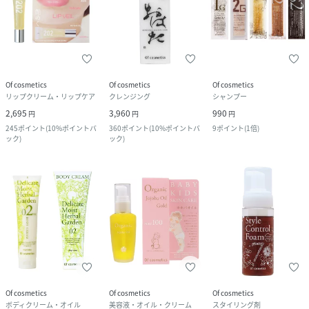
Of cosmetics
Of cosmetics
Of cosmetics
リップクリーム・リップケア
クレンジング
シャンプー
2,695
3,960
990
円
円
円
245
ポイント
(
10%ポイントバ
360
ポイント
(
10%ポイントバ
9
ポイント
(
1倍
)
ック
)
ック
)
Of cosmetics
Of cosmetics
Of cosmetics
ボディクリーム・オイル
美容液・オイル・クリーム
スタイリング剤