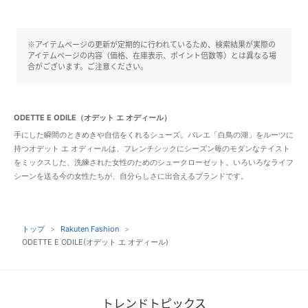
※アイテムページの更新が定期的に行われているため、検索結果が実際の
アイテムページの内容（価格、在庫表示、ポイント倍数等）とは異なる場
合がございます。ご注意ください。
ODETTE E ODILE（オデット エ オディール）
手にした瞬間のときめきや自信をくれるシューズ。バレエ「白鳥の湖」をルーツに
持つオデット エ オディールは、フレンチシックにシーズン毎のモダンなテイスト
をミックスした、洗練された女性のためのシュークローゼット。いろいろなライフ
シーンを送る今の女性たちが、自分らしさに出合えるブランドです。
トップ
Rakuten Fashion
ODETTE E ODILE(オデット エ オディール)
トレンドトピックス