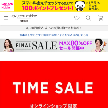
menu
home
search
favorite_border
shopping_cart
lock_outline
メニュー
トップ
検索
お気に入り
カート
ログイン
3,980円(税込)以上のお買い物で送料無料！
熊本県を中心とする地震の影響による配送遅延のお知らせ