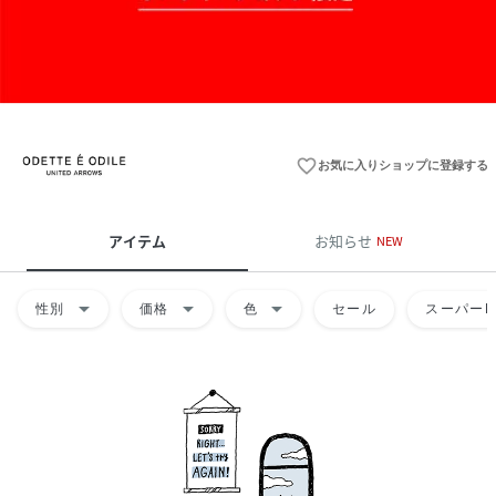
favorite_border
お気に入りショップに登録する
アイテム
お知らせ
NEW
arrow_drop_down
arrow_drop_down
arrow_drop_down
性別
価格
色
セール
スーパーD