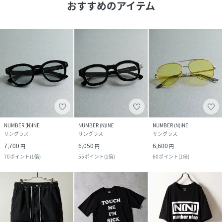
おすすめのアイテム
NUMBER (N)INE
NUMBER (N)INE
NUMBER (N)INE
サングラス
サングラス
サングラス
7,700
6,050
6,600
円
円
円
70
ポイント
(
1倍
)
55
ポイント
(
1倍
)
60
ポイント
(
1倍
)