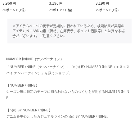
3,960
3,190
3,190
円
円
円
36
ポイント
(
1倍
)
29
ポイント
(
1倍
)
29
ポイント
(
1倍
)
※アイテムページの更新が定期的に行われているため、検索結果が実際の
アイテムページの内容（価格、在庫表示、ポイント倍数等）とは異なる場
合がございます。ご注意ください。
NUMBER (N)INE（ナンバーナイン）
「NUMBER (N)INE（ナンバーナイン）」「n(n) BY NUMBER (N)INE（エヌエヌ
バイ ナンバーナイン）」を扱うショップ。
【NUMBER (N)INE】
シーズン毎に特定のテーマに捕らわれないものづくりを展開するNUMBER (N)IN
E。
【n(n) BY NUMBER (N)INE】
デニムを中心としたカジュアルラインのn(n) BY NUMBER (N)INE。