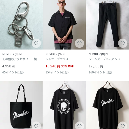
NUMBER (N)INE
NUMBER (N)INE
NUMBER (N)INE
その他のアクセサリー・腕時計
シャツ・ブラウス
ジーンズ・デニムパンツ
4,950
16,940
17,600
円
円
30
%
OFF
円
45
ポイント
(
1倍
)
154
ポイント
(
1倍
)
160
ポイント
(
1倍
)