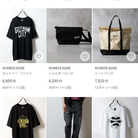
NUMBER (N)INE
NUMBER (N)INE
NUMBER (N)INE
カットソー・Tシャツ
ショルダーバッグ
トートバッグ
6,600
4,290
7,920
円
円
円
60
ポイント
(
1倍
)
39
ポイント
(
1倍
)
72
ポイント
(
1倍
)