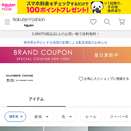
menu
home
search
favorite_border
shopping_cart
lock_outline
メニュー
トップ
検索
お気に入り
カート
ログイン
3,980円(税込)以上のお買い物で送料無料！
熊本県を中心とする地震の影響による配送遅延のお知らせ
favorite_border
お気に入りショップに登録する
アイテム
arrow_drop_down
arrow_drop_down
MEN
価格
色
セール
スーパーDE