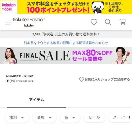
menu
home
search
favorite_border
shopping_cart
lock_outline
メニュー
トップ
検索
お気に入り
カート
ログイン
3,980円(税込)以上のお買い物で送料無料！
熊本県を中心とする地震の影響による配送遅延のお知らせ
favorite_border
お気に入りショップに登録する
アイテム
arrow_drop_down
arrow_drop_down
arrow_drop_down
性別
価格
色
セール
スーパーD