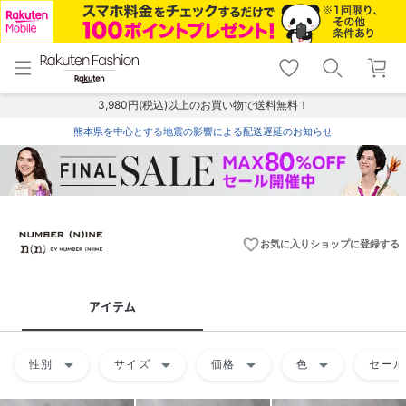
menu
home
search
favorite_border
shopping_cart
lock_outline
メニュー
トップ
検索
お気に入り
カート
ログイン
3,980円(税込)以上のお買い物で送料無料！
熊本県を中心とする地震の影響による配送遅延のお知らせ
favorite_border
お気に入りショップに登録する
アイテム
arrow_drop_down
arrow_drop_down
arrow_drop_down
arrow_drop_down
性別
サイズ
価格
色
セール