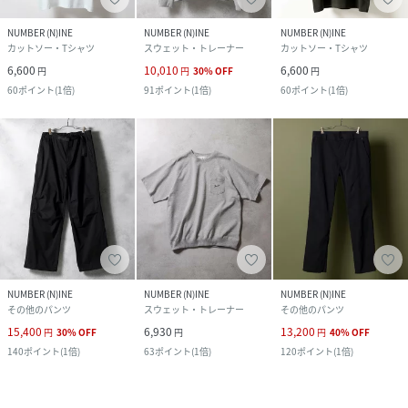
NUMBER (N)INE
NUMBER (N)INE
NUMBER (N)INE
カットソー・Tシャツ
スウェット・トレーナー
カットソー・Tシャツ
6,600
10,010
6,600
円
円
30
%
OFF
円
60
ポイント
(
1倍
)
91
ポイント
(
1倍
)
60
ポイント
(
1倍
)
NUMBER (N)INE
NUMBER (N)INE
NUMBER (N)INE
その他のパンツ
スウェット・トレーナー
その他のパンツ
15,400
6,930
13,200
円
30
%
OFF
円
円
40
%
OFF
140
ポイント
(
1倍
)
63
ポイント
(
1倍
)
120
ポイント
(
1倍
)