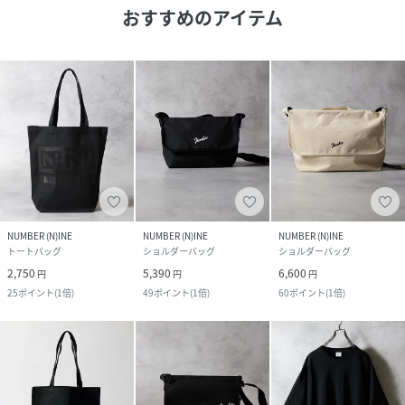
おすすめのアイテム
NUMBER (N)INE
NUMBER (N)INE
NUMBER (N)INE
トートバッグ
ショルダーバッグ
ショルダーバッグ
2,750
5,390
6,600
円
円
円
25
ポイント
(
1倍
)
49
ポイント
(
1倍
)
60
ポイント
(
1倍
)