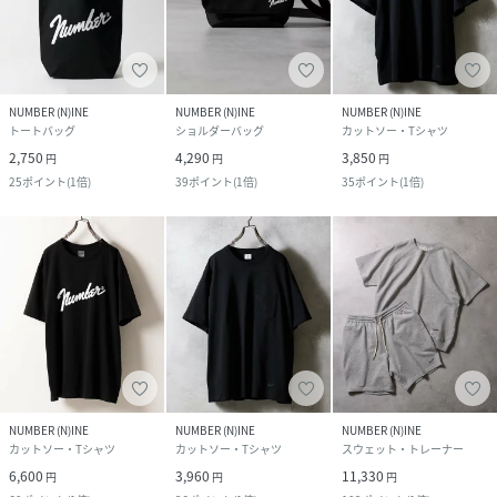
NUMBER (N)INE
NUMBER (N)INE
NUMBER (N)INE
トートバッグ
ショルダーバッグ
カットソー・Tシャツ
2,750
4,290
3,850
円
円
円
25
ポイント
(
1倍
)
39
ポイント
(
1倍
)
35
ポイント
(
1倍
)
NUMBER (N)INE
NUMBER (N)INE
NUMBER (N)INE
カットソー・Tシャツ
カットソー・Tシャツ
スウェット・トレーナー
6,600
3,960
11,330
円
円
円