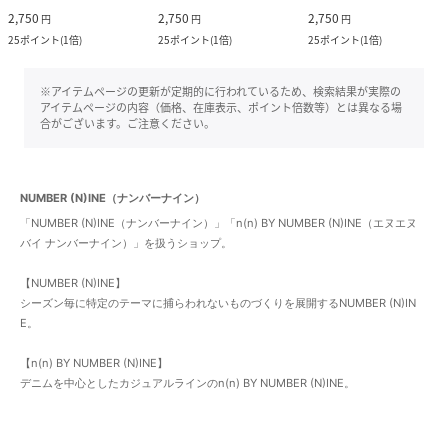
2,750
2,750
2,750
円
円
円
25
ポイント
(
1倍
)
25
ポイント
(
1倍
)
25
ポイント
(
1倍
)
※アイテムページの更新が定期的に行われているため、検索結果が実際の
アイテムページの内容（価格、在庫表示、ポイント倍数等）とは異なる場
合がございます。ご注意ください。
NUMBER (N)INE（ナンバーナイン）
「NUMBER (N)INE（ナンバーナイン）」「n(n) BY NUMBER (N)INE（エヌエヌ
バイ ナンバーナイン）」を扱うショップ。
【NUMBER (N)INE】
シーズン毎に特定のテーマに捕らわれないものづくりを展開するNUMBER (N)IN
E。
【n(n) BY NUMBER (N)INE】
デニムを中心としたカジュアルラインのn(n) BY NUMBER (N)INE。