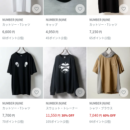
NUMBER (N)INE
NUMBER (N)INE
NUMBER (N)INE
カットソー・Tシャツ
キャップ
カットソー・Tシャツ
6,600
4,950
7,150
円
円
円
60
ポイント
(
1倍
)
45
ポイント
(
1倍
)
65
ポイント
(
1倍
)
NUMBER (N)INE
NUMBER (N)INE
NUMBER (N)INE
カットソー・Tシャツ
スウェット・トレーナー
シャツ・ブラウス
7,700
11,550
7,040
円
円
30
%
OFF
円
60
%
OFF
70
ポイント
(
1倍
)
105
ポイント
(
1倍
)
64
ポイント
(
1倍
)