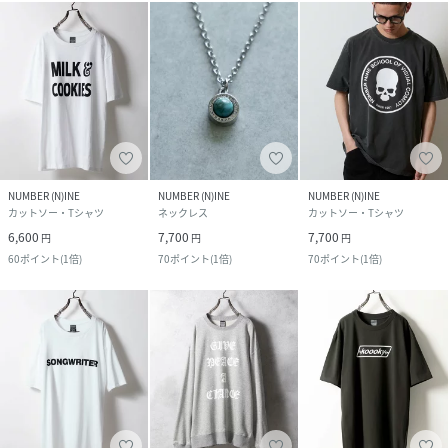
NUMBER (N)INE
NUMBER (N)INE
NUMBER (N)INE
カットソー・Tシャツ
ネックレス
カットソー・Tシャツ
6,600
7,700
7,700
円
円
円
60
ポイント
(
1倍
)
70
ポイント
(
1倍
)
70
ポイント
(
1倍
)