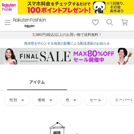
menu
home
search
favorite_border
shopping_cart
lock_outline
メニュー
トップ
検索
お気に入り
カート
ログイン
3,980円(税込)以上のお買い物で送料無料！
熊本県を中心とする地震の影響による配送遅延のお知らせ
アイテム
arrow_drop_down
arrow_drop_down
arrow_drop_down
性別
価格
色
セール
スーパーD