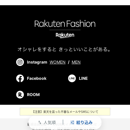
Instagram
WOMEN
/
MEN
Facebook
LINE
ROOM
【注意】楽天を装った不審なメールやSMSについて
人気順
絞り込み
swap_vert
新規会員登録
／
ご利用ガイド
／
お問い合わせ
／
法人のお客様
／
特定商取引法に基づく表記