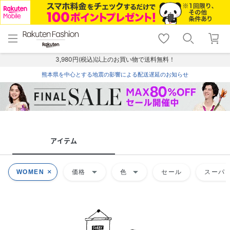
menu
home
search
favorite_border
shopping_cart
lock_outline
メニュー
トップ
検索
お気に入り
カート
ログイン
3,980円(税込)以上のお買い物で送料無料！
熊本県を中心とする地震の影響による配送遅延のお知らせ
アイテム
arrow_drop_down
arrow_drop_down
WOMEN
価格
色
セール
スーパー