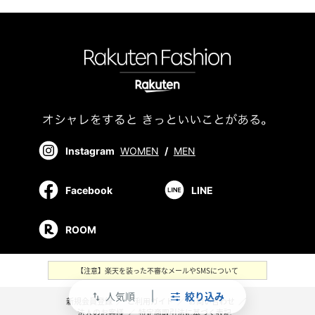
Instagram
WOMEN
/
MEN
Facebook
LINE
ROOM
【注意】楽天を装った不審なメールやSMSについて
人気順
絞り込み
swap_vert
新規会員登録
／
ご利用ガイド
／
お問い合わせ
／
法人のお客様
／
特定商取引法に基づく表記