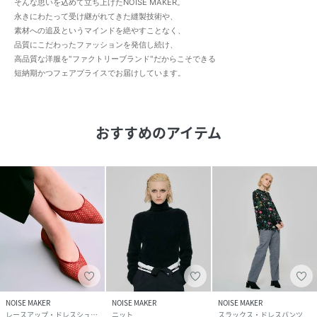
そんな思いを込めて立ち上げたNOISE MAKER。
永きにわたって受け継がれてきた縫製技術や、
素材への追及というマインドを絶やすことなく、
品質にこだわったファッションを発信し続け、
高品質な洋服を"ファクトリーブランド"だからこそできる
短納期かつフェアプライスでお届けしています。
おすすめのアイテム
NOISE MAKER
NOISE MAKER
NOISE MAKER
レースアップ・ドレスシューズ
ニット
スラックス・ドレスパンツ