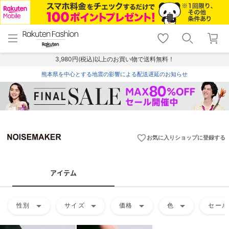
menu
home
search
favorite_border
shopping_cart
lock_outline
メニュー
トップ
検索
お気に入り
カート
ログイン
3,980円(税込)以上のお買い物で送料無料！
熊本県を中心とする地震の影響による配送遅延のお知らせ
favorite_border
お気に入りショップに登録する
アイテム
arrow_drop_down
arrow_drop_down
arrow_drop_down
arrow_drop_down
性別
サイズ
価格
色
セール