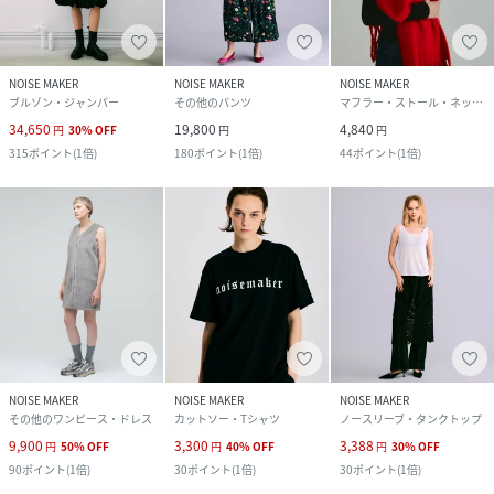
NOISE MAKER
NOISE MAKER
NOISE MAKER
ブルゾン・ジャンパー
その他のパンツ
マフラー・ストール・ネックウォーマー
34,650
19,800
4,840
円
30
%
OFF
円
円
315
ポイント
(
1倍
)
180
ポイント
(
1倍
)
44
ポイント
(
1倍
)
NOISE MAKER
NOISE MAKER
NOISE MAKER
その他のワンピース・ドレス
カットソー・Tシャツ
ノースリーブ・タンクトップ
9,900
3,300
3,388
円
50
%
OFF
円
40
%
OFF
円
30
%
OFF
90
ポイント
(
1倍
)
30
ポイント
(
1倍
)
30
ポイント
(
1倍
)