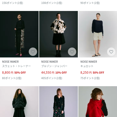
156
ポイント
(
1倍
)
108
ポイント
(
1倍
)
90
ポイント
(
1倍
)
NOISE MAKER
NOISE MAKER
NOISE MAKER
スウェット・トレーナー
ブルゾン・ジャンパー
キュロット
8,800
44,550
8,250
円
50
%
OFF
円
10
%
OFF
円
50
%
OFF
80
ポイント
(
1倍
)
405
ポイント
(
1倍
)
75
ポイント
(
1倍
)