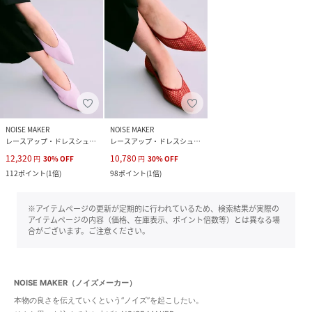
NOISE MAKER
NOISE MAKER
レースアップ・ドレスシューズ
レースアップ・ドレスシューズ
12,320
10,780
円
30
%
OFF
円
30
%
OFF
112
ポイント
(
1倍
)
98
ポイント
(
1倍
)
※アイテムページの更新が定期的に行われているため、検索結果が実際の
アイテムページの内容（価格、在庫表示、ポイント倍数等）とは異なる場
合がございます。ご注意ください。
NOISE MAKER（ノイズメーカー）
本物の良さを伝えていくという“ノイズ”を起こしたい。