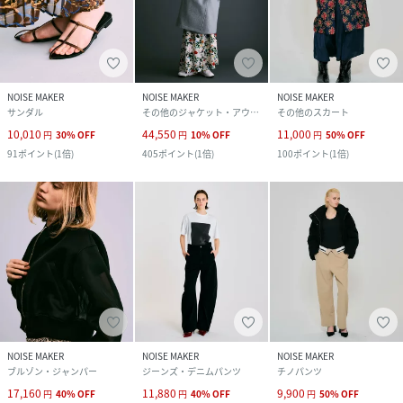
NOISE MAKER
NOISE MAKER
NOISE MAKER
サンダル
その他のジャケット・アウター
その他のスカート
10,010
44,550
11,000
円
30
%
OFF
円
10
%
OFF
円
50
%
OFF
91
ポイント
(
1倍
)
405
ポイント
(
1倍
)
100
ポイント
(
1倍
)
NOISE MAKER
NOISE MAKER
NOISE MAKER
ブルゾン・ジャンパー
ジーンズ・デニムパンツ
チノパンツ
17,160
11,880
9,900
円
40
%
OFF
円
40
%
OFF
円
50
%
OFF