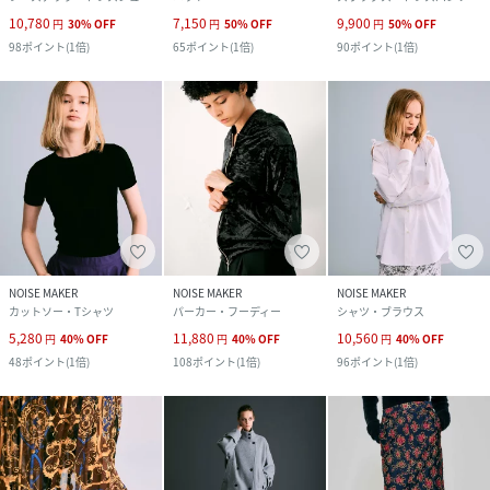
10,780
7,150
9,900
円
30
%
OFF
円
50
%
OFF
円
50
%
OFF
98
ポイント
(
1倍
)
65
ポイント
(
1倍
)
90
ポイント
(
1倍
)
NOISE MAKER
NOISE MAKER
NOISE MAKER
カットソー・Tシャツ
パーカー・フーディー
シャツ・ブラウス
5,280
11,880
10,560
円
40
%
OFF
円
40
%
OFF
円
40
%
OFF
48
ポイント
(
1倍
)
108
ポイント
(
1倍
)
96
ポイント
(
1倍
)