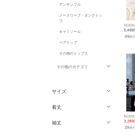
アンサンブル
ノースリーブ・タンクトッ
プ
NOEM
5,489
キャミソール
49
ポ
ベアトップ
その他のトップス
その他のカテゴリ
ジャケット・アウター
サイズ
パンツ
ウェア（S/M/L）
着丈
ワンピース・ドレス
～XS
S
NOEM
3,289
袖丈
スカート
ショート丈
M
L
29
ポイ