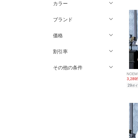
ミドル丈
XL
XXL
カラー
オールインワン・オーバ
ノースリーブ
ーオール
ロング丈
3XL～
フリー
半袖
ブランド
バッグ
クリア
絞り込み
七分袖・五分袖
クリア
絞り込み
ブランド一覧からさがす >
価格
シューズ・靴
長袖
円
～
円
割引率
インナー・ルームウェア
クリア
絞り込み
％OFF
～
％OFF
その他の条件
靴下・レッグウェア
絞り込み
クリア
絞り込み
NOEM
3,289
クーポン対象のみ表示
ファッション雑貨
絞り込み
29
ポイ
スーパーDEALのみ表示
アクセサリー・腕時計
クリア
絞り込み
財布・ポーチ・ケース
帽子