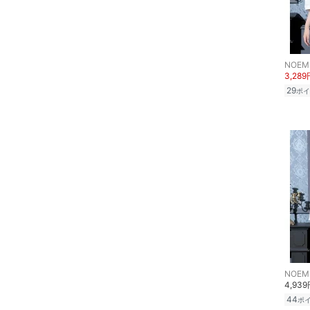
ヘアアクセサリー
マタニティウェア・ベビ
ー用品
NOEM
3,289
スーツ・フォーマル
29
ポイ
水着・スイムグッズ
着物・浴衣・和装小物
スキンケア
ベースメイク
メイクアップ
NOEM
ネイル
4,93
44
ポ
ボディケア・オーラルケ