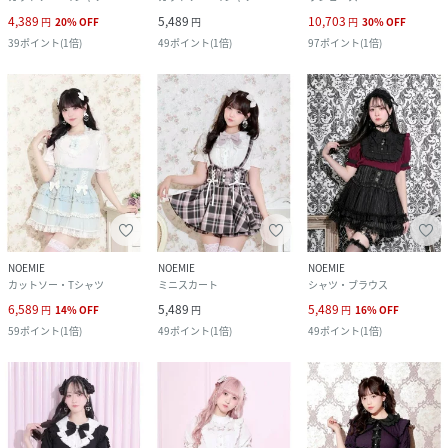
4,389
5,489
10,703
円
20
%
OFF
円
円
30
%
OFF
39
ポイント
(
1倍
)
49
ポイント
(
1倍
)
97
ポイント
(
1倍
)
NOEMIE
NOEMIE
NOEMIE
カットソー・Tシャツ
ミニスカート
シャツ・ブラウス
6,589
5,489
5,489
円
14
%
OFF
円
円
16
%
OFF
59
ポイント
(
1倍
)
49
ポイント
(
1倍
)
49
ポイント
(
1倍
)