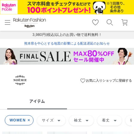
menu
home
search
favorite_border
shopping_cart
lock_outline
メニュー
トップ
検索
お気に入り
カート
ログイン
3,980円(税込)以上のお買い物で送料無料！
熊本県を中心とする地震の影響による配送遅延のお知らせ
favorite_border
お気に入りショップに登録する
アイテム
arrow_drop_down
arrow_drop_down
arrow_drop_down
WOMEN
サイズ
袖丈
着丈