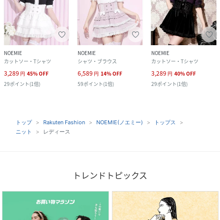
NOEMIE
NOEMIE
NOEMIE
カットソー・Tシャツ
シャツ・ブラウス
カットソー・Tシャツ
3,289
6,589
3,289
円
45
%
OFF
円
14
%
OFF
円
40
%
OFF
29
ポイント
(
1倍
)
59
ポイント
(
1倍
)
29
ポイント
(
1倍
)
トップ
Rakuten Fashion
NOEMIE(ノエミー)
トップス
ニット
レディース
トレンドトピックス