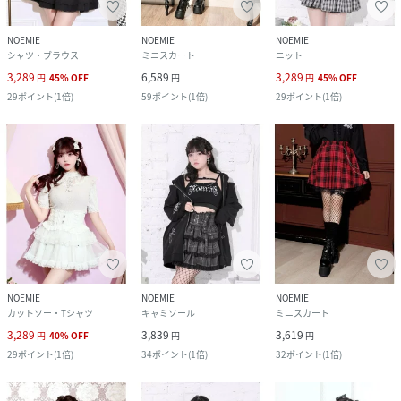
NOEMIE
NOEMIE
NOEMIE
シャツ・ブラウス
ミニスカート
ニット
3,289
6,589
3,289
円
45
%
OFF
円
円
45
%
OFF
29
ポイント
(
1倍
)
59
ポイント
(
1倍
)
29
ポイント
(
1倍
)
NOEMIE
NOEMIE
NOEMIE
カットソー・Tシャツ
キャミソール
ミニスカート
3,289
3,839
3,619
円
40
%
OFF
円
円
29
ポイント
(
1倍
)
34
ポイント
(
1倍
)
32
ポイント
(
1倍
)