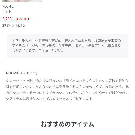
NOEMIE
ニット
3,289
円
45
%
OFF
29
ポイント
(
1倍
)
※アイテムページの更新が定期的に行われているため、検索結果が実際の
アイテムページの内容（価格、在庫表示、ポイント倍数等）とは異なる場
合がございます。ご注意ください。
NOEMIE（ノエミー）
クローゼットを開けるたびに可愛いお洋服であふれるようにしたい。普段も特別な
日も可愛くいたい。そんな女の子に寄り添えるように愛らしくて、愛嬌のある、魅
力的な女の子をテーマに甘くてかわいい女の子らしさと、少しダークだけどかわい
いアイテムに流行りのスタイルをミックスして提案します。
おすすめのアイテム