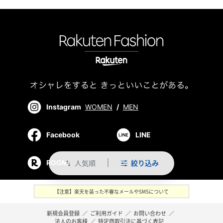
Instagram
WOMEN
/
MEN
Facebook
LINE
人気順
絞り込み
ROOM
swap_vert
【注意】楽天を装った不審なメールやSMSについて
新規会員登録
／
ご利用ガイド
／
お問い合わせ
／
法人のお客様
／
特定商取引法に基づく表記