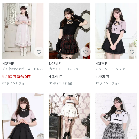
NOEMIE
NOEMIE
NOEMIE
その他のワンピース・ドレス
カットソー・Tシャツ
カットソー・Tシャツ
9,163
4,389
5,489
円
30
%
OFF
円
円
83
ポイント
(
1倍
)
39
ポイント
(
1倍
)
49
ポイント
(
1倍
)