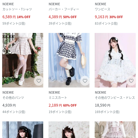
NOEMIE
NOEMIE
NOEMIE
カットソー・Tシャツ
パーカー・フーディー
ワンピース
6,589
4,389
9,163
円
14
%
OFF
円
50
%
OFF
円
30
%
OFF
59
ポイント
(
1倍
)
39
ポイント
(
1倍
)
83
ポイント
(
1倍
)
NOEMIE
NOEMIE
NOEMIE
その他のパンツ
ミニスカート
その他のワンピース・ドレス
4,939
2,189
18,590
円
円
60
%
OFF
円
44
ポイント
(
1倍
)
19
ポイント
(
1倍
)
169
ポイント
(
1倍
)