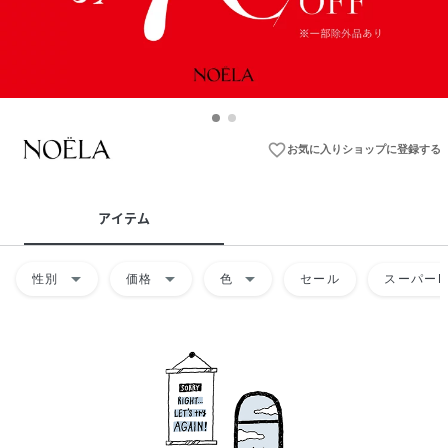
favorite_border
お気に入りショップに登録する
アイテム
arrow_drop_down
arrow_drop_down
arrow_drop_down
性別
価格
色
セール
スーパーD