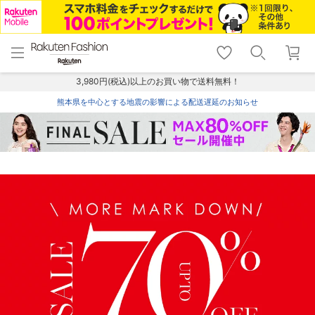
menu
home
search
favorite_border
shopping_cart
lock_outline
メニュー
トップ
検索
お気に入り
カート
ログイン
3,980円(税込)以上のお買い物で送料無料！
熊本県を中心とする地震の影響による配送遅延のお知らせ