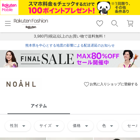
menu
home
search
favorite_border
shopping_cart
lock_outline
メニュー
トップ
検索
お気に入り
カート
ログイン
3,980円(税込)以上のお買い物で送料無料！
熊本県を中心とする地震の影響による配送遅延のお知らせ
favorite_border
お気に入りショップに登録する
アイテム
arrow_drop_down
arrow_drop_down
arrow_drop_down
arrow_drop_down
性別
サイズ
価格
色
セール