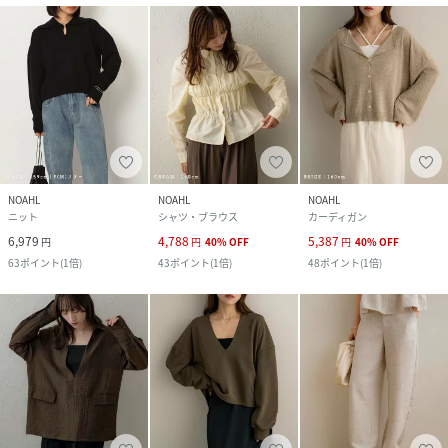
NOAHL
NOAHL
NOAHL
ニット
シャツ・ブラウス
カーディガン
6,979
4,788
5,387
円
円
40
%
OFF
円
40
%
OFF
63
ポイント
(
1倍
)
43
ポイント
(
1倍
)
48
ポイント
(
1倍
)