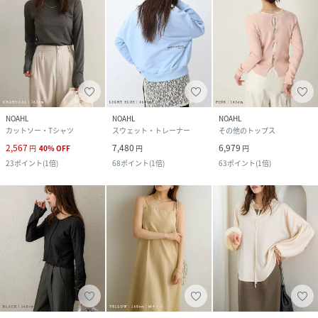
NOAHL
NOAHL
NOAHL
カットソー・Tシャツ
スウェット・トレーナー
その他のトップス
2,567
7,480
6,979
円
40
%
OFF
円
円
23
ポイント
(
1倍
)
68
ポイント
(
1倍
)
63
ポイント
(
1倍
)