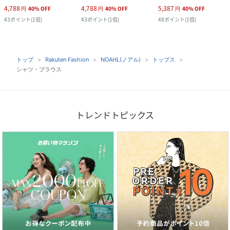
4,788
4,788
5,387
円
40
%
OFF
円
40
%
OFF
円
40
%
OFF
43
ポイント
(
1倍
)
43
ポイント
(
1倍
)
48
ポイント
(
1倍
)
トップ
Rakuten Fashion
NOAHL(ノアル)
トップス
シャツ・ブラウス
トレンドトピックス