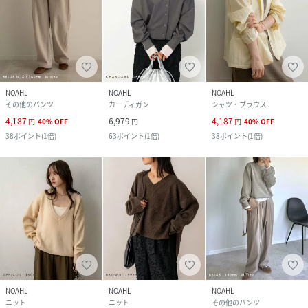
NOAHL
NOAHL
NOAHL
その他のパンツ
カーディガン
シャツ・ブラウス
4,187
6,979
4,187
円
40
%
OFF
円
円
40
%
OFF
38
ポイント
(
1倍
)
63
ポイント
(
1倍
)
38
ポイント
(
1倍
)
NOAHL
NOAHL
NOAHL
ニット
ニット
その他のパンツ