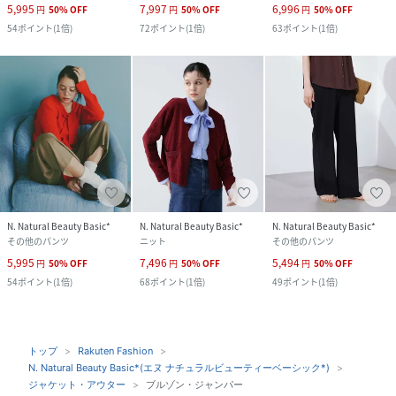
5,995
7,997
6,996
円
50
%
OFF
円
50
%
OFF
円
50
%
OFF
54
ポイント
(
1倍
)
72
ポイント
(
1倍
)
63
ポイント
(
1倍
)
N. Natural Beauty Basic*
N. Natural Beauty Basic*
N. Natural Beauty Basic*
その他のパンツ
ニット
その他のパンツ
5,995
7,496
5,494
円
50
%
OFF
円
50
%
OFF
円
50
%
OFF
54
ポイント
(
1倍
)
68
ポイント
(
1倍
)
49
ポイント
(
1倍
)
トップ
Rakuten Fashion
N. Natural Beauty Basic*(エヌ ナチュラルビューティーベーシック*)
ジャケット・アウター
ブルゾン・ジャンパー