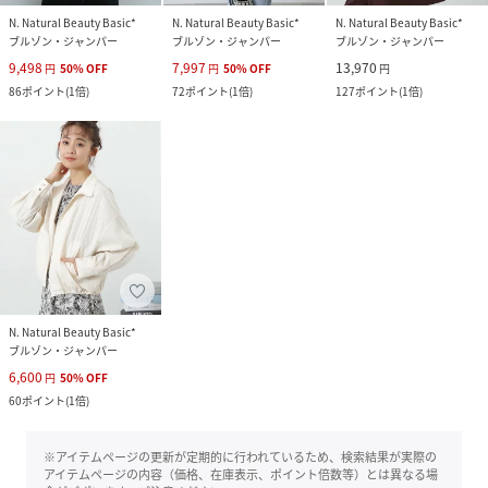
N. Natural Beauty Basic*
N. Natural Beauty Basic*
N. Natural Beauty Basic*
ブルゾン・ジャンパー
ブルゾン・ジャンパー
ブルゾン・ジャンパー
9,498
7,997
13,970
円
50
%
OFF
円
50
%
OFF
円
86
ポイント
(
1倍
)
72
ポイント
(
1倍
)
127
ポイント
(
1倍
)
N. Natural Beauty Basic*
ブルゾン・ジャンパー
6,600
円
50
%
OFF
60
ポイント
(
1倍
)
※アイテムページの更新が定期的に行われているため、検索結果が実際の
アイテムページの内容（価格、在庫表示、ポイント倍数等）とは異なる場