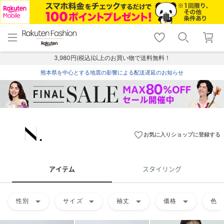
menu
home
search
favorite_border
shopping_cart
lock_outline
メニュー
トップ
検索
お気に入り
カート
ログイン
3,980円(税込)以上のお買い物で送料無料！
熊本県を中心とする地震の影響による配送遅延のお知らせ
favorite_border
お気に入りショップに登録する
アイテム
スタイリング
arrow_drop_down
arrow_drop_down
arrow_drop_down
arrow_drop_down
arrow
性別
サイズ
袖丈
価格
色