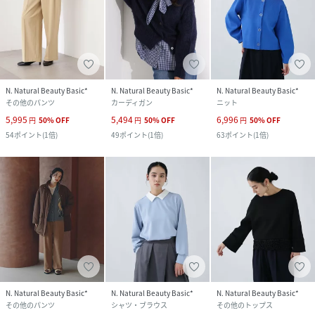
N. Natural Beauty Basic*
N. Natural Beauty Basic*
N. Natural Beauty Basic*
その他のパンツ
カーディガン
ニット
5,995
5,494
6,996
円
50
%
OFF
円
50
%
OFF
円
50
%
OFF
54
ポイント
(
1倍
)
49
ポイント
(
1倍
)
63
ポイント
(
1倍
)
N. Natural Beauty Basic*
N. Natural Beauty Basic*
N. Natural Beauty Basic*
その他のパンツ
シャツ・ブラウス
その他のトップス