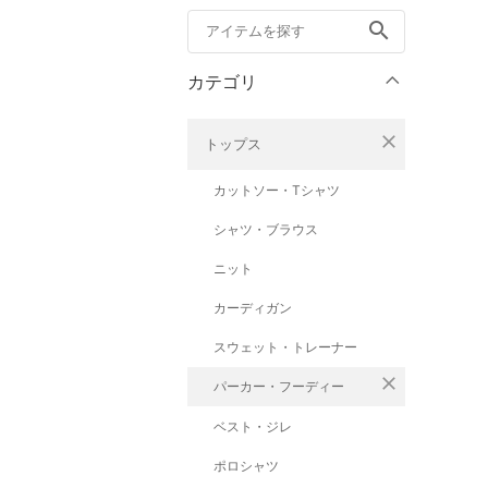
search
カテゴリ
close
トップス
カットソー・Tシャツ
シャツ・ブラウス
ニット
カーディガン
スウェット・トレーナー
close
パーカー・フーディー
ベスト・ジレ
ポロシャツ