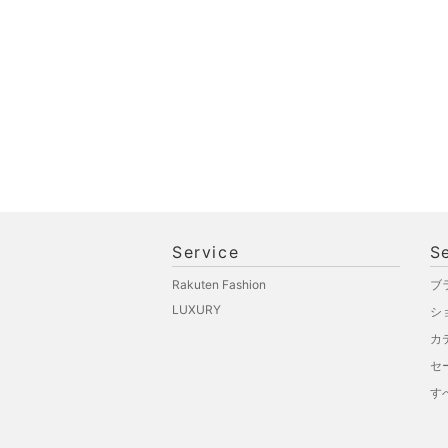
品
文房具
ペット用品
福袋・ギフト・その他
Service
S
Rakuten Fashion
ブ
LUXURY
シ
カ
セ
す