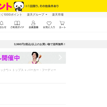
なく1000ポイント
楽天グループ
楽天市場
3,980円(税込)以上のお買い物で送料無料！
navigate_next
シック*)
トップス
パーカー・フーディー