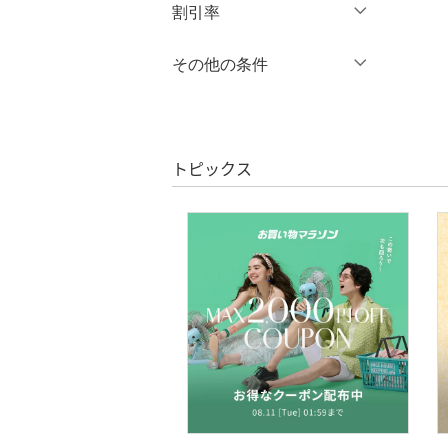
円
～
円
割引率
オールインワン・オーバ
ーオール
％OFF
～
％OFF
その他の条件
絞り込み
クリア
絞り込み
バッグ
クーポン対象のみ表示
絞り込み
シューズ・靴
スーパーDEALのみ表示
トピックス
インナー・ルームウェア
クリア
絞り込み
靴下・レッグウェア
ファッション雑貨
アクセサリー・腕時計
財布・ポーチ・ケース
帽子