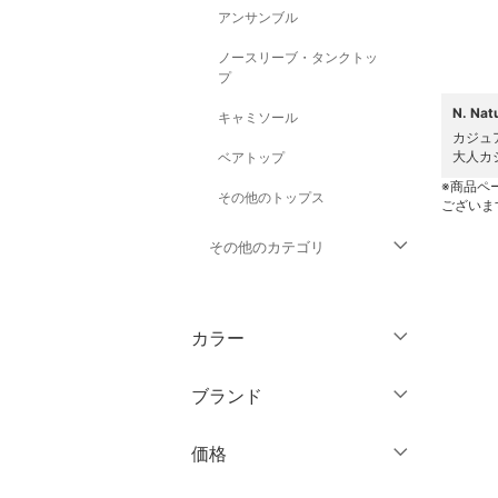
アンサンブル
ノースリーブ・タンクトッ
プ
N. N
キャミソール
カジュ
大人カ
ベアトップ
※商品ペ
その他のトップス
ございま
その他のカテゴリ
ジャケット・アウター
カラー
パンツ
ブランド
ワンピース・ドレス
ブランド一覧からさがす >
価格
スカート