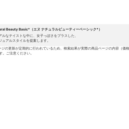
atural Beauty Basic*（エヌ ナチュラルビューティーベーシック*）
アルなテイストな中に、女子っぽさをプラスした、
ジュアルスタイルを提案します。
ージの更新が定期的に行われているため、検索結果が実際の商品ページの内容（価
す。ご注意ください。