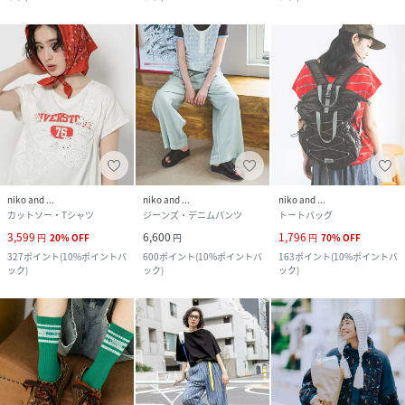
niko and ...
niko and ...
niko and ...
カットソー・Tシャツ
ジーンズ・デニムパンツ
トートバッグ
3,599
6,600
1,796
円
20
%
OFF
円
円
70
%
OFF
327
ポイント
(
10%ポイントバ
600
ポイント
(
10%ポイントバ
163
ポイント
(
10%ポイントバ
ック
)
ック
)
ック
)