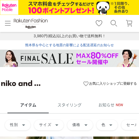
menu
home
search
favorite_border
shopping_cart
lock_outline
メニュー
トップ
検索
お気に入り
カート
ログイン
3,980円(税込)以上のお買い物で送料無料！
熊本県を中心とする地震の影響による配送遅延のお知らせ
favorite_border
お気に入りショップに登録する
アイテム
スタイリング
お知らせ
NEW
arrow_drop_down
arrow_drop_down
arrow_drop_down
arrow_drop_down
性別
サイズ
価格
色
セール