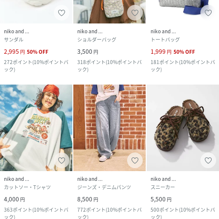
niko and ...
niko and ...
niko and ...
サンダル
ショルダーバッグ
トートバッグ
2,995
3,500
1,999
円
50
%
OFF
円
円
50
%
OFF
272
ポイント
(
10%ポイントバ
318
ポイント
(
10%ポイントバ
181
ポイント
(
10%ポイントバ
ック
)
ック
)
ック
)
niko and ...
niko and ...
niko and ...
カットソー・Tシャツ
ジーンズ・デニムパンツ
スニーカー
4,000
8,500
5,500
円
円
円
363
ポイント
(
10%ポイントバ
772
ポイント
(
10%ポイントバ
500
ポイント
(
10%ポイントバ
ック
)
ック
)
ック
)