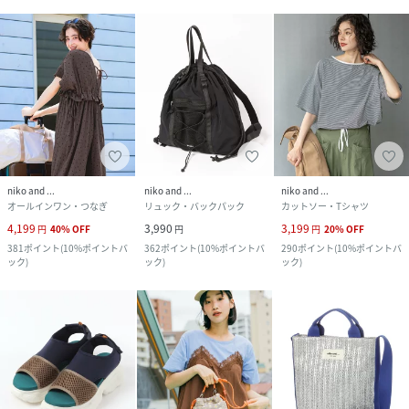
niko and ...
niko and ...
niko and ...
オールインワン・つなぎ
リュック・バックパック
カットソー・Tシャツ
4,199
3,990
3,199
円
40
%
OFF
円
円
20
%
OFF
381
ポイント
(
10%ポイントバ
362
ポイント
(
10%ポイントバ
290
ポイント
(
10%ポイントバ
ック
)
ック
)
ック
)