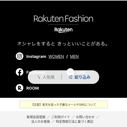
Instagram
WOMEN
/
MEN
Facebook
LINE
人気順
絞り込み
swap_vert
ROOM
【注意】楽天を装った不審なメールやSMSについて
新規会員登録
／
ご利用ガイド
／
お問い合わせ
／
法人のお客様
／
特定商取引法に基づく表記