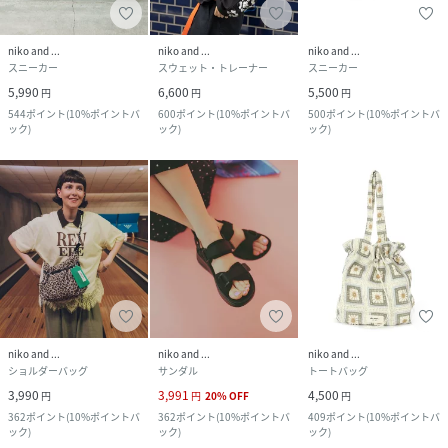
niko and ...
niko and ...
niko and ...
スニーカー
スウェット・トレーナー
スニーカー
5,990
6,600
5,500
円
円
円
544
ポイント
(
10%ポイントバ
600
ポイント
(
10%ポイントバ
500
ポイント
(
10%ポイントバ
ック
)
ック
)
ック
)
niko and ...
niko and ...
niko and ...
ショルダーバッグ
サンダル
トートバッグ
3,990
3,991
4,500
円
円
20
%
OFF
円
362
ポイント
(
10%ポイントバ
362
ポイント
(
10%ポイントバ
409
ポイント
(
10%ポイントバ
ック
)
ック
)
ック
)