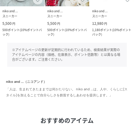
niko and ...
niko and ...
niko and ...
スニーカー
スニーカー
スニーカー
5,500
5,500
12,980
円
円
円
500
ポイント
(
10%ポイントバ
500
ポイント
(
10%ポイントバ
1,180
ポイント
(
10%ポイント
ック
)
ック
)
バック
)
※アイテムページの更新が定期的に行われているため、検索結果が実際の
アイテムページの内容（価格、在庫表示、ポイント倍数等）とは異なる場
合がございます。ご注意ください。
niko and ...（ニコアンド）
「人は、生まれてきたままでは何かたりない。 niko and ...は、人や、くらしに[ス
タイル]を加えることで自分らしさを創造するしあわせを提供します。」
おすすめのアイテム