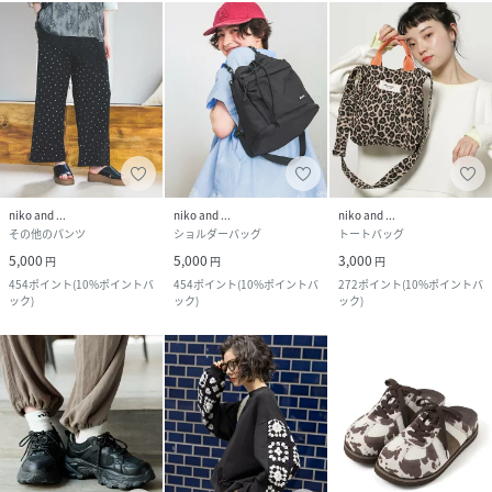
niko and ...
niko and ...
niko and ...
その他のパンツ
ショルダーバッグ
トートバッグ
5,000
5,000
3,000
円
円
円
454
ポイント
(
10%ポイントバ
454
ポイント
(
10%ポイントバ
272
ポイント
(
10%ポイントバ
ック
)
ック
)
ック
)