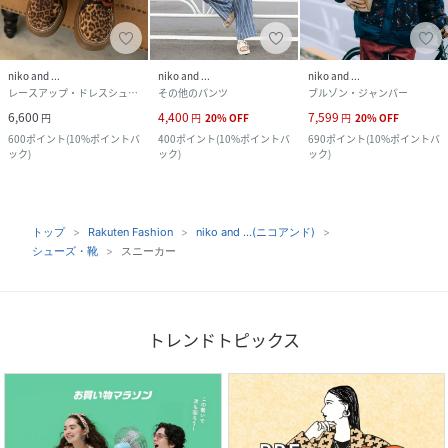
niko and ...
niko and ...
niko and ...
レースアップ・ドレスシューズ
その他のパンツ
ブルゾン・ジャンパー
6,600
4,400
7,599
円
円
20
%
OFF
円
20
%
OFF
600
ポイント
(
10%ポイントバ
400
ポイント
(
10%ポイントバ
690
ポイント
(
10%ポイントバ
ック
)
ック
)
ック
)
トップ
Rakuten Fashion
niko and ...(ニコアンド)
シューズ・靴
スニーカー
トレンドトピックス