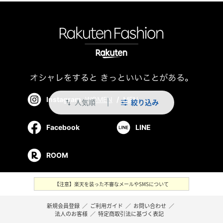
Instagram
WOMEN
/
MEN
人気順
絞り込み
swap_vert
Facebook
LINE
ROOM
【注意】楽天を装った不審なメールやSMSについて
新規会員登録
／
ご利用ガイド
／
お問い合わせ
／
法人のお客様
／
特定商取引法に基づく表記