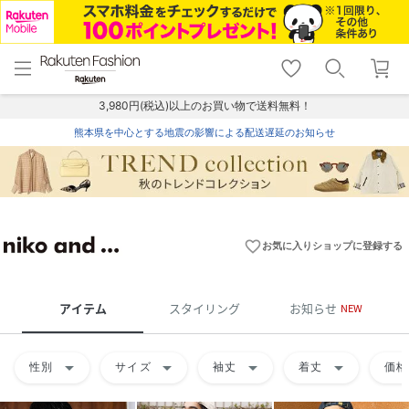
menu
home
search
favorite_border
shopping_cart
lock_outline
メニュー
トップ
検索
お気に入り
カート
ログイン
3,980円(税込)以上のお買い物で送料無料！
熊本県を中心とする地震の影響による配送遅延のお知らせ
favorite_border
お気に入りショップに登録する
アイテム
スタイリング
お知らせ
NEW
arrow_drop_down
arrow_drop_down
arrow_drop_down
arrow_drop_down
性別
サイズ
袖丈
着丈
価格