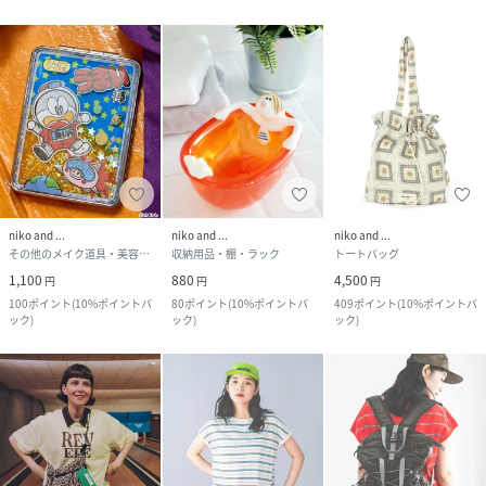
niko and ...
niko and ...
niko and ...
その他のメイク道具・美容器具
収納用品・棚・ラック
トートバッグ
1,100
880
4,500
円
円
円
100
ポイント
(
10%ポイントバ
80
ポイント
(
10%ポイントバ
409
ポイント
(
10%ポイントバ
ック
)
ック
)
ック
)