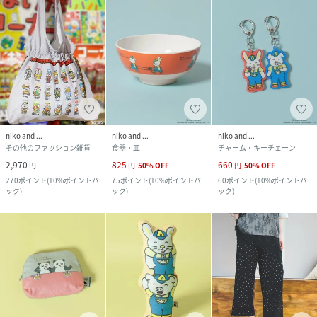
niko and ...
niko and ...
niko and ...
その他のファッション雑貨
食器・皿
チャーム・キーチェーン
2,970
825
660
円
円
50
%
OFF
円
50
%
OFF
270
ポイント
(
10%ポイントバ
75
ポイント
(
10%ポイントバ
60
ポイント
(
10%ポイントバ
ック
)
ック
)
ック
)