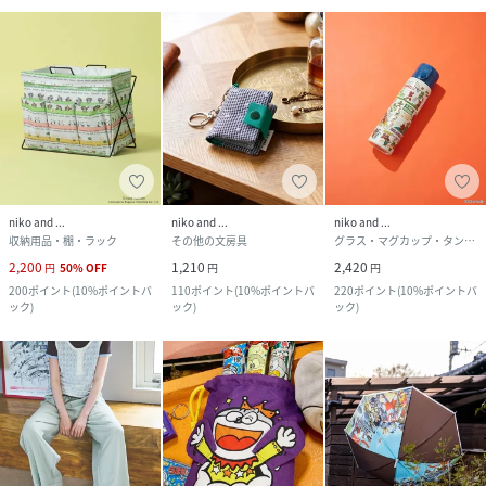
niko and ...
niko and ...
niko and ...
収納用品・棚・ラック
その他の文房具
グラス・マグカップ・タンブラー
2,200
1,210
2,420
円
50
%
OFF
円
円
200
ポイント
(
10%ポイントバ
110
ポイント
(
10%ポイントバ
220
ポイント
(
10%ポイントバ
ック
)
ック
)
ック
)