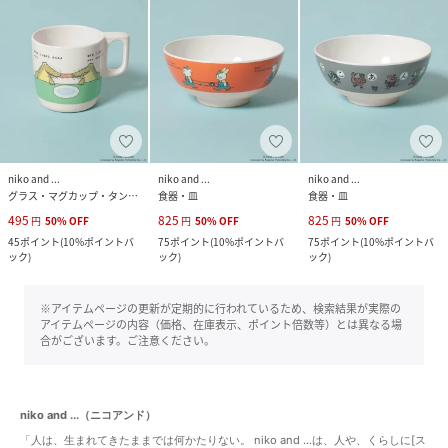
niko and ...
niko and ...
niko and ...
グラス・マグカップ・タンブラー
食器・皿
食器・皿
495
825
825
円
50
%
OFF
円
50
%
OFF
円
50
%
OFF
45
ポイント
(
10%ポイントバ
75
ポイント
(
10%ポイントバ
75
ポイント
(
10%ポイントバ
ック
)
ック
)
ック
)
※アイテムページの更新が定期的に行われているため、検索結果が実際の
アイテムページの内容（価格、在庫表示、ポイント倍数等）とは異なる場
合がございます。ご注意ください。
niko and ...（ニコアンド）
「人は、生まれてきたままでは何かたりない。 niko and ...は、人や、くらしに[ス