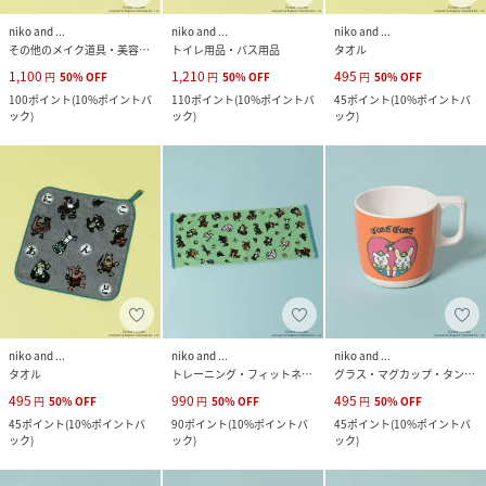
niko and ...
niko and ...
niko and ...
その他のメイク道具・美容器具
トイレ用品・バス用品
タオル
1,100
1,210
495
円
50
%
OFF
円
50
%
OFF
円
50
%
OFF
100
ポイント
(
10%ポイントバ
110
ポイント
(
10%ポイントバ
45
ポイント
(
10%ポイントバ
ック
)
ック
)
ック
)
niko and ...
niko and ...
niko and ...
タオル
トレーニング・フィットネス用品
グラス・マグカップ・タンブラー
495
990
495
円
50
%
OFF
円
50
%
OFF
円
50
%
OFF
45
ポイント
(
10%ポイントバ
90
ポイント
(
10%ポイントバ
45
ポイント
(
10%ポイントバ
ック
)
ック
)
ック
)