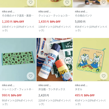
niko and ...
niko and ...
niko and ...
その他のメイク道具・美容器具
クッション・クッションカバー
その他のパンツ
1,100
1,430
5,000
円
50
%
OFF
円
50
%
OFF
円
100
ポイント
(
10%ポイントバ
130
ポイント
(
10%ポイントバ
454
ポイント
(
10%ポイントバ
ック
)
ック
)
ック
)
niko and ...
niko and ...
niko and ...
トレーニング・フィットネス用品
弁当箱・ランチボックス
タオル
990
2,420
495
円
50
%
OFF
円
円
50
%
OFF
90
ポイント
(
10%ポイントバ
220
ポイント
(
10%ポイントバ
45
ポイント
(
10%ポイントバ
ック
)
ック
)
ック
)