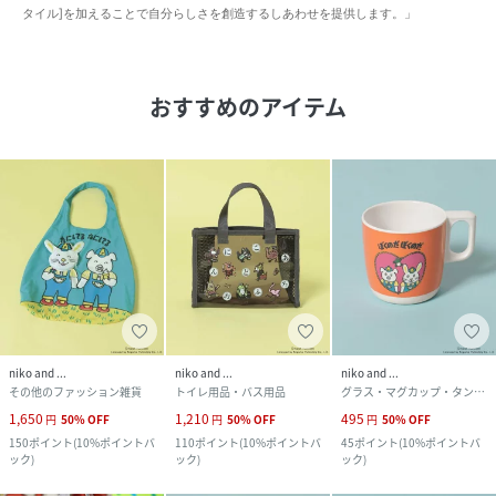
タイル]を加えることで自分らしさを創造するしあわせを提供します。」
おすすめのアイテム
niko and ...
niko and ...
niko and ...
その他のファッション雑貨
トイレ用品・バス用品
グラス・マグカップ・タンブラー
1,650
1,210
495
円
50
%
OFF
円
50
%
OFF
円
50
%
OFF
150
ポイント
(
10%ポイントバ
110
ポイント
(
10%ポイントバ
45
ポイント
(
10%ポイントバ
ック
)
ック
)
ック
)