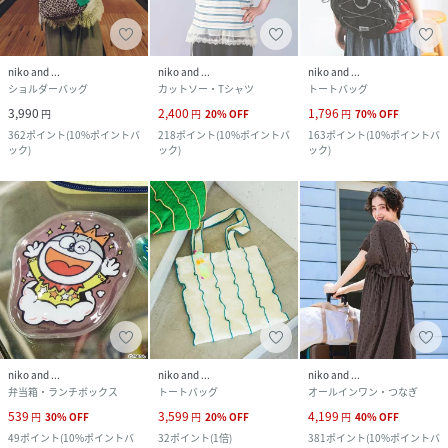
niko and ...
niko and ...
niko and ...
ショルダーバッグ
カットソー・Tシャツ
トートバッグ
3,990
2,400
1,796
円
円
20
%
OFF
円
70
%
OFF
362
ポイント
(
10%ポイントバ
218
ポイント
(
10%ポイントバ
163
ポイント
(
10%ポイントバ
ック
)
ック
)
ック
)
niko and ...
niko and ...
niko and ...
弁当箱・ランチボックス
トートバッグ
オールインワン・つなぎ
539
3,599
4,199
円
30
%
OFF
円
20
%
OFF
円
40
%
OFF
49
ポイント
(
10%ポイントバ
32
ポイント
(
1倍
)
381
ポイント
(
10%ポイントバ