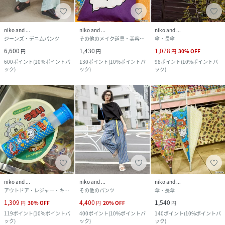
niko and ...
niko and ...
niko and ...
ジーンズ・デニムパンツ
その他のメイク道具・美容器具
傘・長傘
6,600
1,430
1,078
円
円
円
30
%
OFF
600
ポイント
(
10%ポイントバ
130
ポイント
(
10%ポイントバ
98
ポイント
(
10%ポイントバ
ック
)
ック
)
ック
)
niko and ...
niko and ...
niko and ...
アウトドア・レジャー・キャンプ用品
その他のパンツ
傘・長傘
1,309
4,400
1,540
円
30
%
OFF
円
20
%
OFF
円
119
ポイント
(
10%ポイントバ
400
ポイント
(
10%ポイントバ
140
ポイント
(
10%ポイントバ
ック
)
ック
)
ック
)