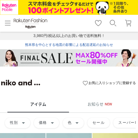
menu
home
search
favorite_border
shopping_cart
lock_outline
メニュー
トップ
検索
お気に入り
カート
ログイン
3,980円(税込)以上のお買い物で送料無料！
熊本県を中心とする地震の影響による配送遅延のお知らせ
favorite_border
お気に入りショップに登録する
アイテム
お知らせ
NEW
arrow_drop_down
arrow_drop_down
arrow_drop_down
性別
価格
色
セール
スーパーD