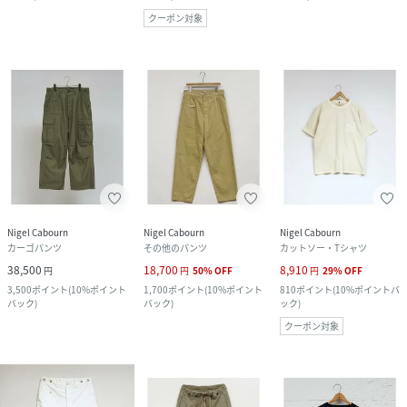
クーポン対象
Nigel Cabourn
Nigel Cabourn
Nigel Cabourn
カーゴパンツ
その他のパンツ
カットソー・Tシャツ
38,500
18,700
8,910
円
円
50
%
OFF
円
29
%
OFF
3,500
ポイント
(
10%ポイント
1,700
ポイント
(
10%ポイント
810
ポイント
(
10%ポイントバ
バック
)
バック
)
ック
)
クーポン対象