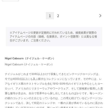
1
2
※アイテムページの更新が定期的に行われているため、検索結果が実際の
アイテムページの内容（価格、在庫表示、ポイント倍数等）とは異なる場
合がございます。ご注意ください。
Nigel Cabourn（ナイジェル・ケーボン）
Nigel Cabourn (ナイジェル・ケーボン)
ナイジェルがこれまで30年以上かけて収集してきたビンテージクロージングは、
今では4000点以上にも及ぶ膨大なコレクションになっています。その中には、レ
アなイギリス軍のテストサンプルを含む1910-50年代のイギリスを中心としたヨー
ロッパ、アメリカのミリタリーウェアやワークウェア、そして探検家が着用した貴
重な服等が含まれ、自分で世界中から探し出してきたものばかりです。毎シーズン
の彼のコレクションの土台となっているのは、この増え続けているビンテージコレ
クションであり、決して特定のトレンドや、一般の人達が求めているものに流され
て創作している訳ではないのです。毎シーズン発表する各コレクションがリアルな