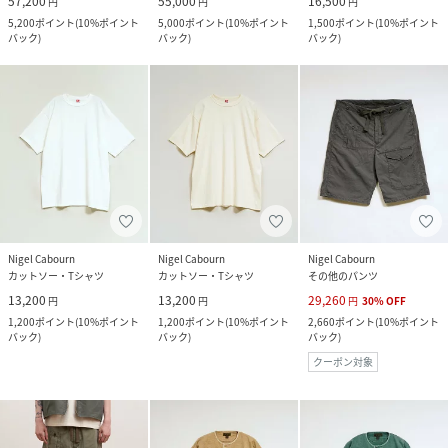
57,200
55,000
16,500
円
円
円
5,200
ポイント
(
10%ポイント
5,000
ポイント
(
10%ポイント
1,500
ポイント
(
10%ポイント
バック
)
バック
)
バック
)
Nigel Cabourn
Nigel Cabourn
Nigel Cabourn
カットソー・Tシャツ
カットソー・Tシャツ
その他のパンツ
13,200
13,200
29,260
円
円
円
30
%
OFF
1,200
ポイント
(
10%ポイント
1,200
ポイント
(
10%ポイント
2,660
ポイント
(
10%ポイント
バック
)
バック
)
バック
)
クーポン対象