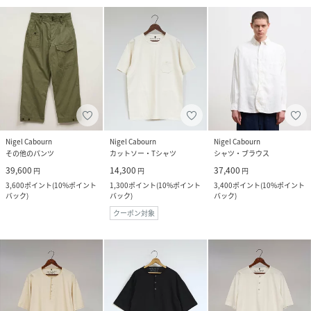
Nigel Cabourn
Nigel Cabourn
Nigel Cabourn
その他のパンツ
カットソー・Tシャツ
シャツ・ブラウス
39,600
14,300
37,400
円
円
円
3,600
ポイント
(
10%ポイント
1,300
ポイント
(
10%ポイント
3,400
ポイント
(
10%ポイント
バック
)
バック
)
バック
)
クーポン対象