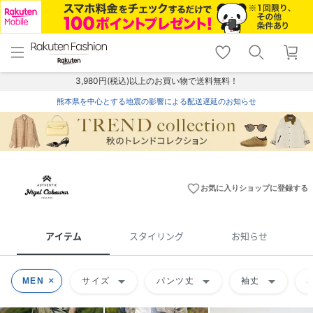
menu
home
search
favorite_border
shopping_cart
lock_outline
メニュー
トップ
検索
お気に入り
カート
ログイン
3,980円(税込)以上のお買い物で送料無料！
熊本県を中心とする地震の影響による配送遅延のお知らせ
favorite_border
お気に入りショップに登録する
アイテム
スタイリング
お知らせ
arrow_drop_down
arrow_drop_down
arrow_drop_down
MEN
サイズ
パンツ丈
袖丈