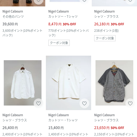
Nigel Cabourn
Nigel Cabourn
Nigel Cabourn
その他のパンツ
カットソー・Tシャツ
シャツ・ブラウス
39,600
8,470
26,180
円
円
30
%
OFF
円
30
%
OFF
3,600
ポイント
(
10%ポイント
770
ポイント
(
10%ポイントバ
238
ポイント
(
1倍
)
バック
)
ック
)
クーポン対象
クーポン対象
Nigel Cabourn
Nigel Cabourn
Nigel Cabourn
シャツ・ブラウス
カットソー・Tシャツ
シャツ・ブラウス
26,400
15,400
23,650
円
円
円
50
%
OFF
2,400
ポイント
(
10%ポイント
1,400
ポイント
(
10%ポイント
2,150
ポイント
(
10%ポイント