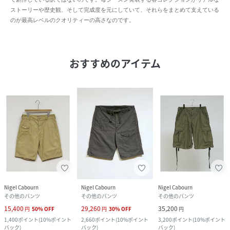
ストーリーや歴史観、そして完成度を元にしていて、それらをまとめて支えている
のが最高レベルのクオリティーの高さなのです。
おすすめのアイテム
Nigel Cabourn
Nigel Cabourn
Nigel Cabourn
その他のパンツ
その他のパンツ
その他のパンツ
15,400
29,260
35,200
円
50
%
OFF
円
30
%
OFF
円
1,400
ポイント
(
10%ポイント
2,660
ポイント
(
10%ポイント
3,200
ポイント
(
10%ポイント
バック
)
バック
)
バック
)