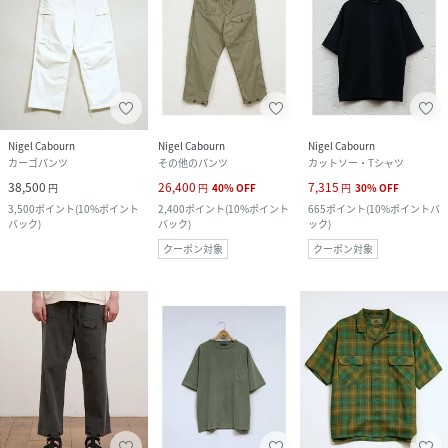
Nigel Cabourn
Nigel Cabourn
Nigel Cabourn
カーゴパンツ
その他のパンツ
カットソー・Tシャツ
38,500
26,400
7,315
円
円
40
%
OFF
円
30
%
OFF
3,500
ポイント
(
10%ポイント
2,400
ポイント
(
10%ポイント
665
ポイント
(
10%ポイントバ
バック
)
バック
)
ック
)
クーポン対象
クーポン対象