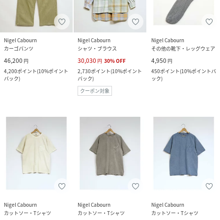
Nigel Cabourn
Nigel Cabourn
Nigel Cabourn
カーゴパンツ
シャツ・ブラウス
その他の靴下・レッグウェア
46,200
30,030
4,950
円
円
30
%
OFF
円
4,200
ポイント
(
10%ポイント
2,730
ポイント
(
10%ポイント
450
ポイント
(
10%ポイントバ
バック
)
バック
)
ック
)
クーポン対象
Nigel Cabourn
Nigel Cabourn
Nigel Cabourn
カットソー・Tシャツ
カットソー・Tシャツ
カットソー・Tシャツ