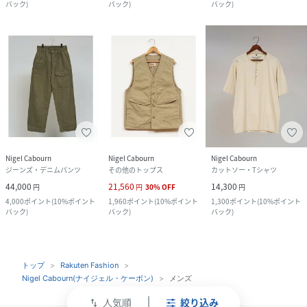
バック
)
バック
)
バック
)
Nigel Cabourn
Nigel Cabourn
Nigel Cabourn
ジーンズ・デニムパンツ
その他のトップス
カットソー・Tシャツ
44,000
21,560
14,300
円
円
30
%
OFF
円
4,000
ポイント
(
10%ポイント
1,960
ポイント
(
10%ポイント
1,300
ポイント
(
10%ポイント
バック
)
バック
)
バック
)
トップ
Rakuten Fashion
Nigel Cabourn(ナイジェル・ケーボン)
メンズ
人気順
絞り込み
swap_vert