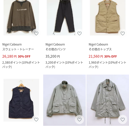
Nigel Cabourn
Nigel Cabourn
Nigel Cabourn
スウェット・トレーナー
その他のパンツ
その他のトップス
26,180
35,200
21,560
円
30
%
OFF
円
円
30
%
OFF
2,380
ポイント
(
10%ポイント
3,200
ポイント
(
10%ポイント
1,960
ポイント
(
10%ポイント
バック
)
バック
)
バック
)