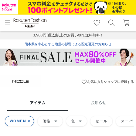
menu
home
search
favorite_border
shopping_cart
lock_outline
メニュー
トップ
検索
お気に入り
カート
ログイン
3,980円(税込)以上のお買い物で送料無料！
熊本県を中心とする地震の影響による配送遅延のお知らせ
favorite_border
お気に入りショップに登録する
アイテム
お知らせ
arrow_drop_down
arrow_drop_down
WOMEN
価格
色
セール
スーパー