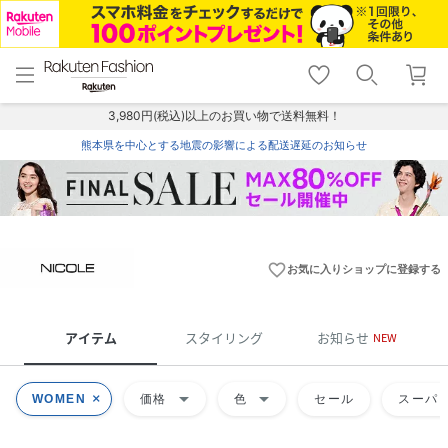
menu
home
search
favorite_border
shopping_cart
lock_outline
メニュー
トップ
検索
お気に入り
カート
ログイン
3,980円(税込)以上のお買い物で送料無料！
熊本県を中心とする地震の影響による配送遅延のお知らせ
favorite_border
お気に入りショップに登録する
アイテム
スタイリング
お知らせ
NEW
arrow_drop_down
arrow_drop_down
WOMEN
価格
色
セール
スーパー