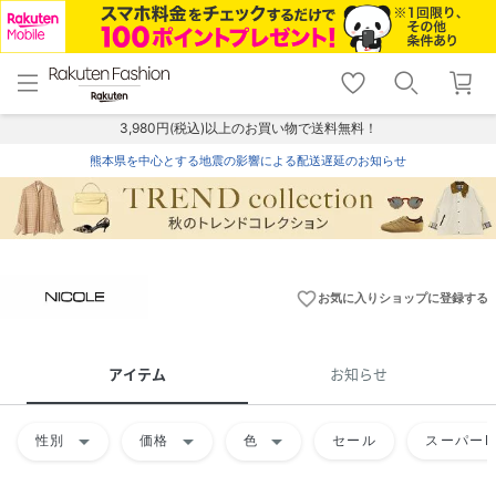
menu
home
search
favorite_border
shopping_cart
lock_outline
メニュー
トップ
検索
お気に入り
カート
ログイン
3,980円(税込)以上のお買い物で送料無料！
熊本県を中心とする地震の影響による配送遅延のお知らせ
favorite_border
お気に入りショップに登録する
アイテム
お知らせ
arrow_drop_down
arrow_drop_down
arrow_drop_down
性別
価格
色
セール
スーパーD