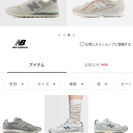
favorite_border
お気に入りショップに登録する
アイテム
お知らせ
NEW
arrow_drop_down
arrow_drop_down
arrow_drop_down
arrow_drop_down
性別
サイズ
価格
色
セール