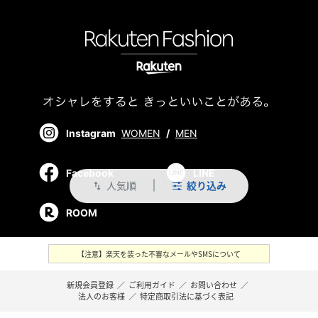
Instagram
WOMEN
/
MEN
Facebook
LINE
人気順
絞り込み
swap_vert
ROOM
【注意】楽天を装った不審なメールやSMSについて
新規会員登録
／
ご利用ガイド
／
お問い合わせ
／
法人のお客様
／
特定商取引法に基づく表記