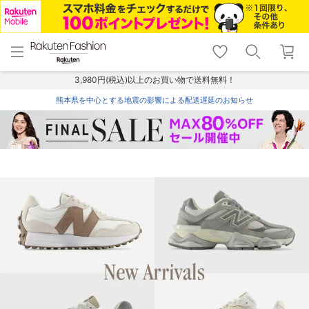
menu
home
search
favorite_border
shopping_cart
lock_outline
メニュー
トップ
検索
お気に入り
カート
ログイン
3,980円(税込)以上のお買い物で送料無料！
熊本県を中心とする地震の影響による配送遅延のお知らせ