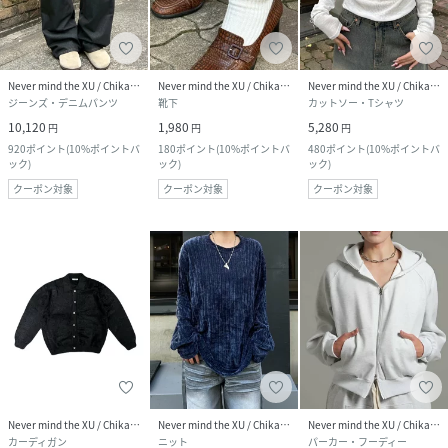
Never mind the XU / Chikashitsu+
Never mind the XU / Chikashitsu+
Never mind the XU / Chikashitsu+
ジーンズ・デニムパンツ
靴下
カットソー・Tシャツ
10,120
1,980
5,280
円
円
円
920
ポイント
(
10%ポイントバ
180
ポイント
(
10%ポイントバ
480
ポイント
(
10%ポイントバ
ック
)
ック
)
ック
)
クーポン対象
クーポン対象
クーポン対象
Never mind the XU / Chikashitsu+
Never mind the XU / Chikashitsu+
Never mind the XU / Chikashitsu+
カーディガン
ニット
パーカー・フーディー