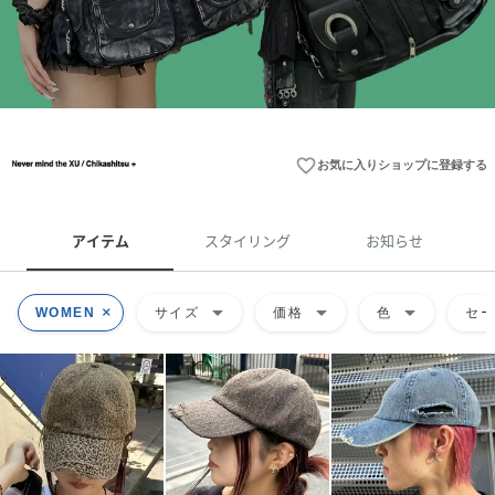
favorite_border
お気に入りショップに登録する
アイテム
スタイリング
お知らせ
arrow_drop_down
arrow_drop_down
arrow_drop_down
WOMEN
サイズ
価格
色
セ