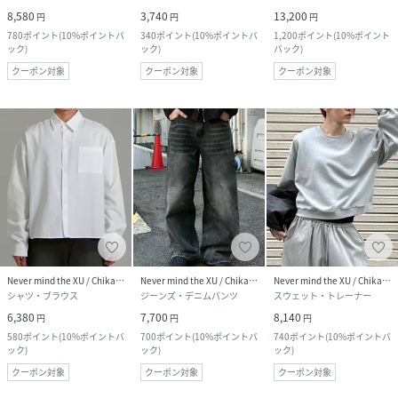
8,580
3,740
13,200
円
円
円
780
ポイント
(
10%ポイントバ
340
ポイント
(
10%ポイントバ
1,200
ポイント
(
10%ポイント
ック
)
ック
)
バック
)
クーポン対象
クーポン対象
クーポン対象
Never mind the XU / Chikashitsu+
Never mind the XU / Chikashitsu+
Never mind the XU / Chikashitsu+
シャツ・ブラウス
ジーンズ・デニムパンツ
スウェット・トレーナー
6,380
7,700
8,140
円
円
円
580
ポイント
(
10%ポイントバ
700
ポイント
(
10%ポイントバ
740
ポイント
(
10%ポイントバ
ック
)
ック
)
ック
)
クーポン対象
クーポン対象
クーポン対象