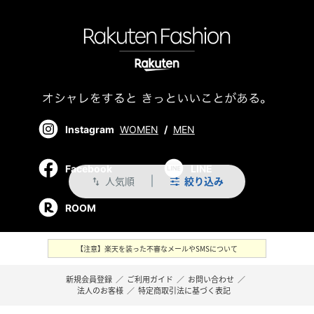
Instagram
WOMEN
/
MEN
Facebook
LINE
人気順
絞り込み
swap_vert
ROOM
【注意】楽天を装った不審なメールやSMSについて
新規会員登録
／
ご利用ガイド
／
お問い合わせ
／
法人のお客様
／
特定商取引法に基づく表記