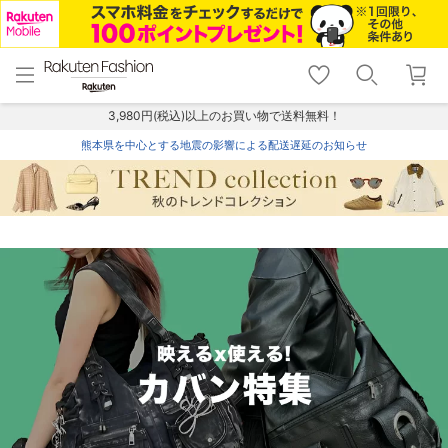
menu
home
search
favorite_border
shopping_cart
lock_outline
メニュー
トップ
検索
お気に入り
カート
ログイン
3,980円(税込)以上のお買い物で送料無料！
熊本県を中心とする地震の影響による配送遅延のお知らせ