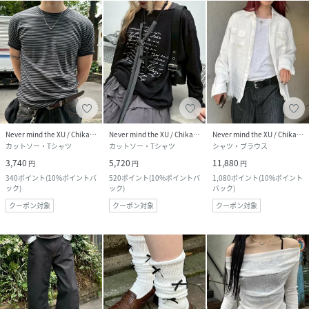
Never mind the XU / Chikashitsu+
Never mind the XU / Chikashitsu+
Never mind the XU / Chikashitsu+
カットソー・Tシャツ
カットソー・Tシャツ
シャツ・ブラウス
3,740
5,720
11,880
円
円
円
340
ポイント
(
10%ポイントバ
520
ポイント
(
10%ポイントバ
1,080
ポイント
(
10%ポイント
ック
)
ック
)
バック
)
クーポン対象
クーポン対象
クーポン対象