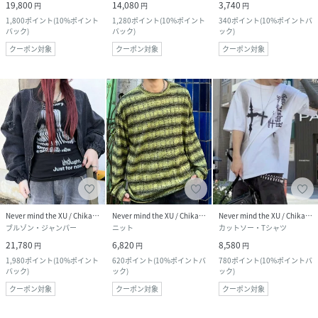
19,800
14,080
3,740
円
円
円
1,800
ポイント
(
10%ポイント
1,280
ポイント
(
10%ポイント
340
ポイント
(
10%ポイントバ
バック
)
バック
)
ック
)
クーポン対象
クーポン対象
クーポン対象
Never mind the XU / Chikashitsu+
Never mind the XU / Chikashitsu+
Never mind the XU / Chikashitsu+
ブルゾン・ジャンパー
ニット
カットソー・Tシャツ
21,780
6,820
8,580
円
円
円
1,980
ポイント
(
10%ポイント
620
ポイント
(
10%ポイントバ
780
ポイント
(
10%ポイントバ
バック
)
ック
)
ック
)
クーポン対象
クーポン対象
クーポン対象