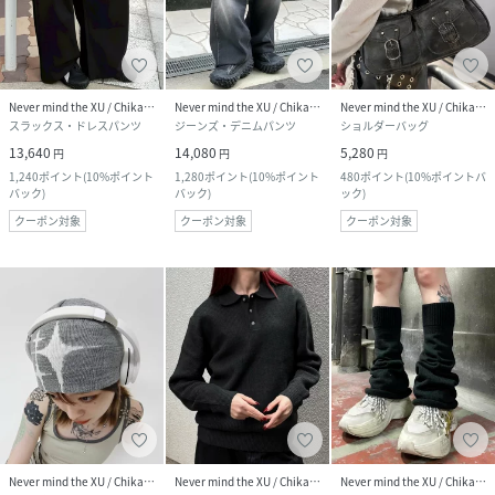
Never mind the XU / Chikashitsu+
Never mind the XU / Chikashitsu+
Never mind the XU / Chikashitsu+
スラックス・ドレスパンツ
ジーンズ・デニムパンツ
ショルダーバッグ
13,640
14,080
5,280
円
円
円
1,240
ポイント
(
10%ポイント
1,280
ポイント
(
10%ポイント
480
ポイント
(
10%ポイントバ
バック
)
バック
)
ック
)
クーポン対象
クーポン対象
クーポン対象
Never mind the XU / Chikashitsu+
Never mind the XU / Chikashitsu+
Never mind the XU / Chikashitsu+