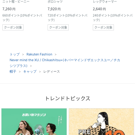
ニット帽・ビーニー
ポロシャツ
レッグウォーマー
7,260
7,920
2,640
円
円
円
660
ポイント
(
10%ポイントバ
720
ポイント
(
10%ポイントバ
240
ポイント
(
10%ポイントバ
ック
)
ック
)
ック
)
クーポン対象
クーポン対象
クーポン対象
トップ
Rakuten Fashion
Never mind the XU / Chikashitsu+(ネバーマインドザエックスユー／チカ
シツプラス)
帽子
キャップ
レディース
トレンドトピックス