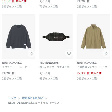
16,170
7,700
24,200
円
30
%
OFF
円
円
147
ポイント
(
1倍
)
70
ポイント
(
1倍
)
220
ポイント
(
1倍
)
NEUTRALWORKS.
NEUTRALWORKS.
NEUTRALWORKS.
スウェット・トレーナー
ボディバッグ・ウエストポーチ
その他のジャケット・アウター
24,200
7,150
22,330
円
円
円
30
%
OFF
220
ポイント
(
1倍
)
65
ポイント
(
1倍
)
203
ポイント
(
1倍
)
トップ
Rakuten Fashion
NEUTRALWORKS.(ニュートラルワークス)