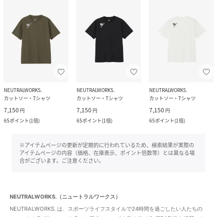
NEUTRALWORKS.
NEUTRALWORKS.
NEUTRALWORKS.
カットソー・Tシャツ
カットソー・Tシャツ
カットソー・Tシャツ
7,150
7,150
7,150
円
円
円
65
ポイント
(
1倍
)
65
ポイント
(
1倍
)
65
ポイント
(
1倍
)
※アイテムページの更新が定期的に行われているため、検索結果が実際の
アイテムページの内容（価格、在庫表示、ポイント倍数等）とは異なる場
合がございます。ご注意ください。
NEUTRALWORKS.（ニュートラルワークス）
NEUTRALWORKS. は、スポーツライフスタイルで24時間を過ごしたい人たちの