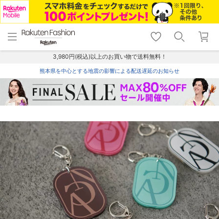
menu
home
search
favorite_border
shopping_cart
lock_outline
メニュー
トップ
検索
お気に入り
カート
ログイン
3,980円(税込)以上のお買い物で送料無料！
熊本県を中心とする地震の影響による配送遅延のお知らせ