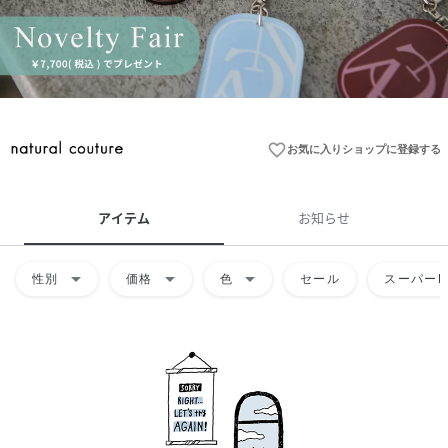
favorite_border
お気に入りショップに登録する
アイテム
お知らせ
arrow_drop_down
arrow_drop_down
arrow_drop_down
性別
価格
色
セール
スーパーD