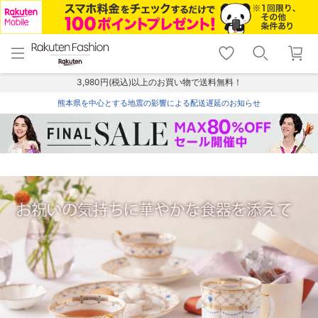
menu
home
search
favorite_border
shopping_cart
lock_outline
メニュー
トップ
検索
お気に入り
カート
ログイン
3,980円(税込)以上のお買い物で送料無料！
熊本県を中心とする地震の影響による配送遅延のお知らせ