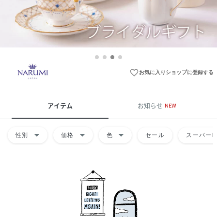
favorite_border
お気に入りショップに登録する
アイテム
お知らせ
NEW
arrow_drop_down
arrow_drop_down
arrow_drop_down
性別
価格
色
セール
スーパーD