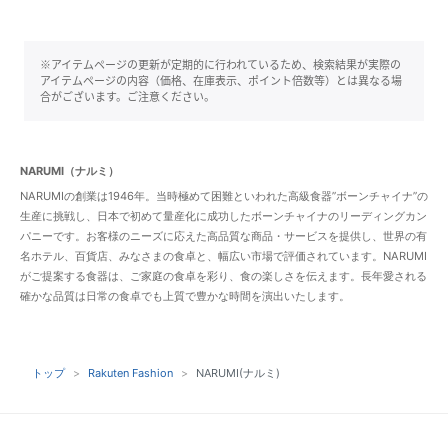
※アイテムページの更新が定期的に行われているため、検索結果が実際の
アイテムページの内容（価格、在庫表示、ポイント倍数等）とは異なる場
合がございます。ご注意ください。
NARUMI（ナルミ）
NARUMIの創業は1946年。当時極めて困難といわれた高級食器”ボーンチャイナ”の
生産に挑戦し、日本で初めて量産化に成功したボーンチャイナのリーディングカン
パニーです。お客様のニーズに応えた高品質な商品・サービスを提供し、世界の有
名ホテル、百貨店、みなさまの食卓と、幅広い市場で評価されています。NARUMI
がご提案する食器は、ご家庭の食卓を彩り、食の楽しさを伝えます。長年愛される
確かな品質は日常の食卓でも上質で豊かな時間を演出いたします。
トップ
Rakuten Fashion
NARUMI(ナルミ)