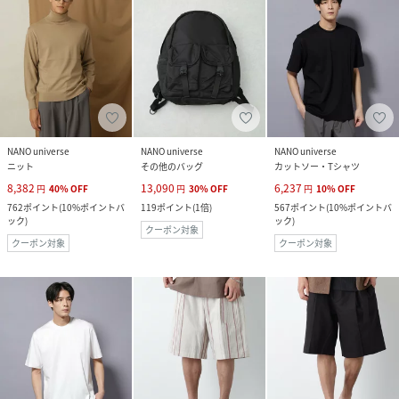
NANO universe
NANO universe
NANO universe
ニット
その他のバッグ
カットソー・Tシャツ
8,382
13,090
6,237
円
40
%
OFF
円
30
%
OFF
円
10
%
OFF
762
ポイント
(
10%ポイントバ
119
ポイント
(
1倍
)
567
ポイント
(
10%ポイントバ
ック
)
ック
)
クーポン対象
クーポン対象
クーポン対象