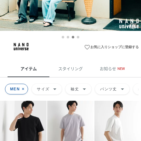
favorite_border
お気に入りショップに登録する
アイテム
スタイリング
お知らせ
NEW
arrow_drop_down
arrow_drop_down
arrow_drop_down
MEN
サイズ
袖丈
パンツ丈