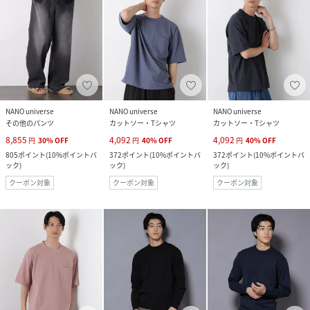
NANO universe
NANO universe
NANO universe
その他のパンツ
カットソー・Tシャツ
カットソー・Tシャツ
8,855
4,092
4,092
円
30
%
OFF
円
40
%
OFF
円
40
%
OFF
805
ポイント
(
10%ポイントバ
372
ポイント
(
10%ポイントバ
372
ポイント
(
10%ポイントバ
ック
)
ック
)
ック
)
クーポン対象
クーポン対象
クーポン対象