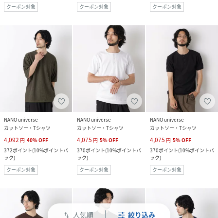
クーポン対象
クーポン対象
クーポン対象
NANO universe
NANO universe
NANO universe
カットソー・Tシャツ
カットソー・Tシャツ
カットソー・Tシャツ
4,092
4,075
4,075
円
40
%
OFF
円
5
%
OFF
円
5
%
OFF
372
ポイント
(
10%ポイントバ
370
ポイント
(
10%ポイントバ
370
ポイント
(
10%ポイントバ
ック
)
ック
)
ック
)
クーポン対象
クーポン対象
クーポン対象
人気順
絞り込み
swap_vert