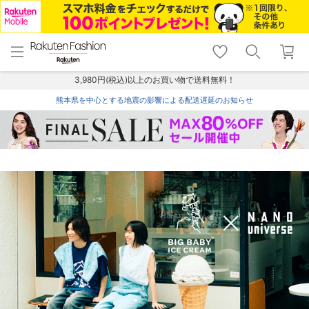
menu
home
search
favorite_border
shopping_cart
lock_outline
メニュー
トップ
検索
お気に入り
カート
ログイン
3,980円(税込)以上のお買い物で送料無料！
熊本県を中心とする地震の影響による配送遅延のお知らせ