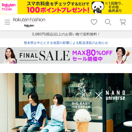
menu
home
search
favorite_border
shopping_cart
lock_outline
メニュー
トップ
検索
お気に入り
カート
ログイン
3,980円(税込)以上のお買い物で送料無料！
熊本県を中心とする地震の影響による配送遅延のお知らせ