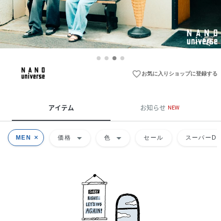
favorite_border
お気に入りショップに登録する
アイテム
お知らせ
NEW
arrow_drop_down
arrow_drop_down
MEN
価格
色
セール
スーパーDE