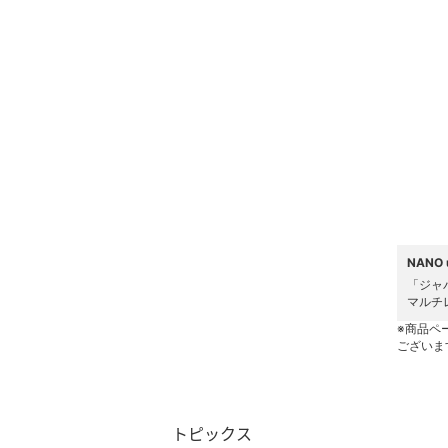
スキンケア
ベースメイク
メイクアップ
ネイル
ボディケア・オーラルケ
ア
NANO
ヘアケア
「ジャ
マルチ
フレグランス
※商品ペ
ございま
メイク道具・美容器具
コフレ・キット・セット
トピックス