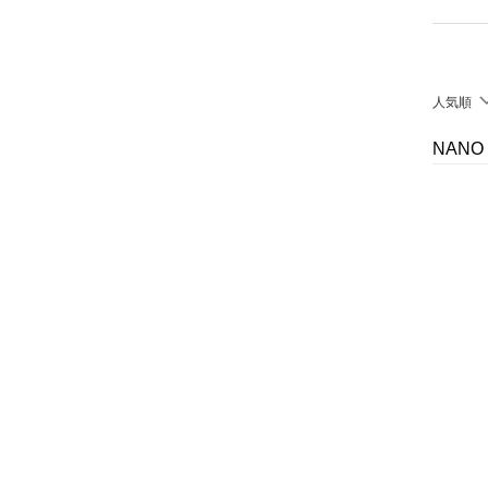
靴下・レッグウェア
ファッション雑貨
人気順
アクセサリー・腕時計
NANO
財布・ポーチ・ケース
ヘアアクセサリー
マタニティウェア・ベビ
ー用品
スーツ・フォーマル
水着・スイムグッズ
着物・浴衣・和装小物