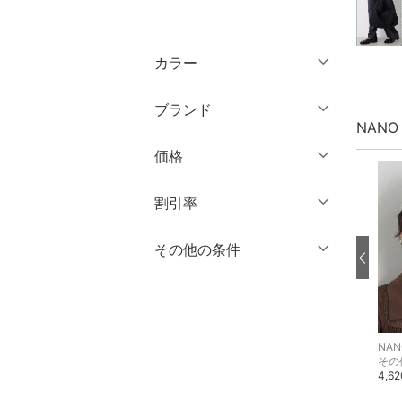
トップス
カラー
ジャケット・アウター
ブランド
パンツ
NANO
ブランド一覧からさがす >
価格
ワンピース・ドレス
円
～
円
割引率
スカート
オールインワン・オーバ
％OFF
～
％OFF
その他の条件
絞り込み
クリア
絞り込み
ーオール
クーポン対象のみ表示
絞り込み
バッグ
スーパーDEALのみ表示
シューズ・靴
NANO universe
NANO universe
NANO
クリア
絞り込み
その他のシューズ・靴
その他のシューズ・靴
その
13,200円
15,400円
4,6
インナー・ルームウェア