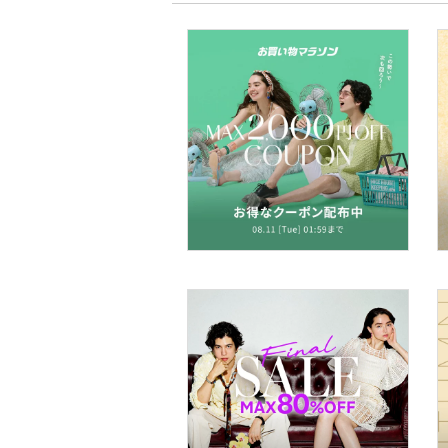
食器・調理器具・キッチ
ン用品
インテリア・生活雑貨
スマホグッズ・オーディ
オ機器
スポーツ・アウトドア用
品
文房具
ペット用品
福袋・ギフト・その他