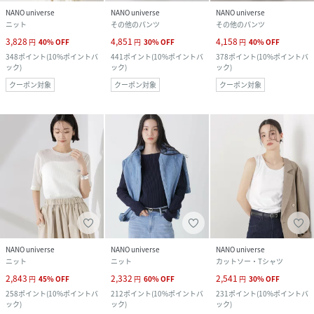
NANO universe
NANO universe
NANO universe
ニット
その他のパンツ
その他のパンツ
3,828
4,851
4,158
円
40
%
OFF
円
30
%
OFF
円
40
%
OFF
348
ポイント
(
10%ポイントバ
441
ポイント
(
10%ポイントバ
378
ポイント
(
10%ポイントバ
ック
)
ック
)
ック
)
クーポン対象
クーポン対象
クーポン対象
NANO universe
NANO universe
NANO universe
ニット
ニット
カットソー・Tシャツ
2,843
2,332
2,541
円
45
%
OFF
円
60
%
OFF
円
30
%
OFF
258
ポイント
(
10%ポイントバ
212
ポイント
(
10%ポイントバ
231
ポイント
(
10%ポイントバ
ック
)
ック
)
ック
)