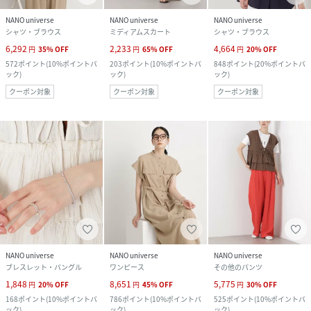
NANO universe
NANO universe
NANO universe
シャツ・ブラウス
ミディアムスカート
シャツ・ブラウス
6,292
2,233
4,664
円
35
%
OFF
円
65
%
OFF
円
20
%
OFF
572
ポイント
(
10%ポイントバ
203
ポイント
(
10%ポイントバ
848
ポイント
(
20%ポイントバ
ック
)
ック
)
ック
)
クーポン対象
クーポン対象
クーポン対象
NANO universe
NANO universe
NANO universe
ブレスレット・バングル
ワンピース
その他のパンツ
1,848
8,651
5,775
円
20
%
OFF
円
45
%
OFF
円
30
%
OFF
168
ポイント
(
10%ポイントバ
786
ポイント
(
10%ポイントバ
525
ポイント
(
10%ポイントバ
ック
)
ック
)
ック
)