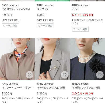
NANO universe
NANO universe
NANO universe
その他のファッション雑貨
サングラス
ベルト
9,900
6,380
6,776
円
円
円
30
%
OFF
90
ポイント
(
1倍
)
58
ポイント
(
1倍
)
616
ポイント
(
10%ポイントバ
ック
)
クーポン対象
クーポン対象
クーポン対象
NANO universe
NANO universe
NANO universe
マフラー・ストール・ネックウォーマー
その他のファッション雑貨
その他のファッション雑貨
3,300
3,300
2,640
円
円
円
40
%
OFF
300
ポイント
(
10%ポイントバ
300
ポイント
(
10%ポイントバ
240
ポイント
(
10%ポイントバ
ック
)
ック
)
ック
)