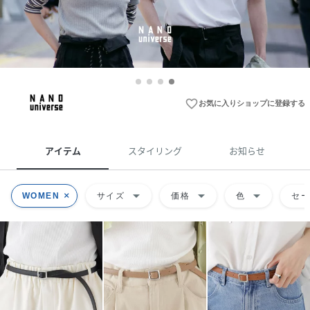
favorite_border
お気に入りショップに登録する
アイテム
スタイリング
お知らせ
arrow_drop_down
arrow_drop_down
arrow_drop_down
WOMEN
サイズ
価格
色
セ