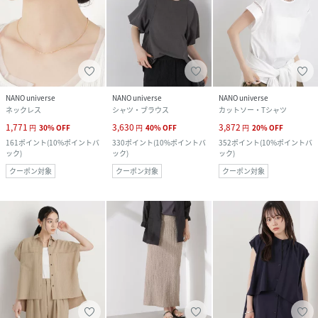
NANO universe
NANO universe
NANO universe
ネックレス
シャツ・ブラウス
カットソー・Tシャツ
1,771
3,630
3,872
円
30
%
OFF
円
40
%
OFF
円
20
%
OFF
161
ポイント
(
10%ポイントバ
330
ポイント
(
10%ポイントバ
352
ポイント
(
10%ポイントバ
ック
)
ック
)
ック
)
クーポン対象
クーポン対象
クーポン対象