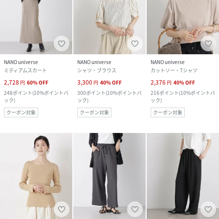
NANO universe
NANO universe
NANO universe
ミディアムスカート
シャツ・ブラウス
カットソー・Tシャツ
2,728
3,300
2,376
円
60
%
OFF
円
40
%
OFF
円
40
%
OFF
248
ポイント
(
10%ポイントバ
300
ポイント
(
10%ポイントバ
216
ポイント
(
10%ポイントバ
ック
)
ック
)
ック
)
クーポン対象
クーポン対象
クーポン対象