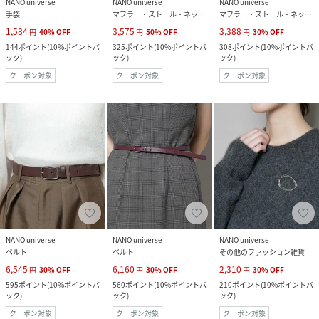
NANO universe
NANO universe
NANO universe
手袋
マフラー・ストール・ネックウォーマー
マフラー・ストール・ネックウォーマー
1,584
3,575
3,388
円
40
%
OFF
円
50
%
OFF
円
30
%
OFF
144
ポイント
(
10%ポイントバ
325
ポイント
(
10%ポイントバ
308
ポイント
(
10%ポイントバ
ック
)
ック
)
ック
)
クーポン対象
クーポン対象
クーポン対象
NANO universe
NANO universe
NANO universe
ベルト
ベルト
その他のファッション雑貨
6,545
6,160
2,310
円
30
%
OFF
円
30
%
OFF
円
30
%
OFF
595
ポイント
(
10%ポイントバ
560
ポイント
(
10%ポイントバ
210
ポイント
(
10%ポイントバ
ック
)
ック
)
ック
)
クーポン対象
クーポン対象
クーポン対象