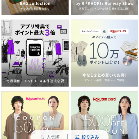
人気順
絞り込み
swap_vert