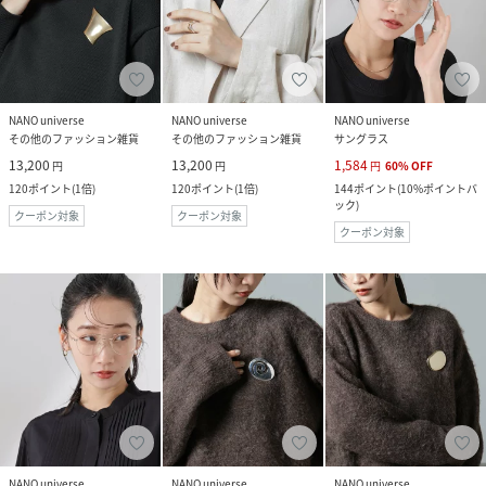
NANO universe
NANO universe
NANO universe
その他のファッション雑貨
その他のファッション雑貨
サングラス
13,200
13,200
1,584
円
円
円
60
%
OFF
120
ポイント
(
1倍
)
120
ポイント
(
1倍
)
144
ポイント
(
10%ポイントバ
ック
)
クーポン対象
クーポン対象
クーポン対象
NANO universe
NANO universe
NANO universe