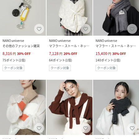
NANO universe
NANO universe
NANO universe
その他のファッション雑貨
マフラー・ストール・ネックウォーマー
マフラー・ストール・ネックウォーマー
8,316
7,128
15,400
円
30
%
OFF
円
20
%
OFF
円
30
%
OFF
75
ポイント
(
1倍
)
64
ポイント
(
1倍
)
140
ポイント
(
1倍
)
クーポン対象
クーポン対象
クーポン対象