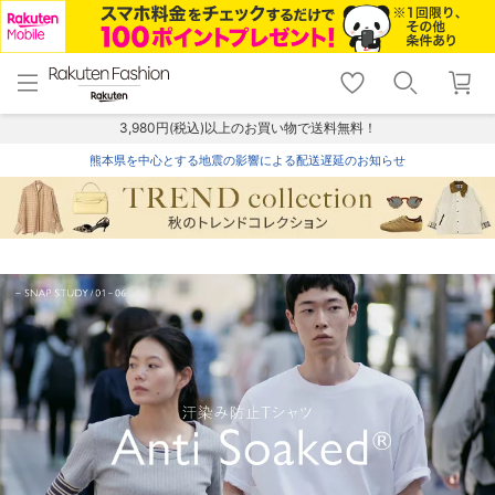
menu
home
search
favorite_border
shopping_cart
lock_outline
メニュー
トップ
検索
お気に入り
カート
ログイン
3,980円(税込)以上のお買い物で送料無料！
熊本県を中心とする地震の影響による配送遅延のお知らせ