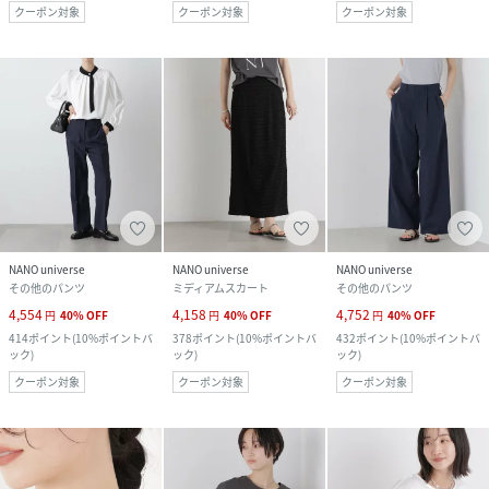
クーポン対象
クーポン対象
クーポン対象
NANO universe
NANO universe
NANO universe
その他のパンツ
ミディアムスカート
その他のパンツ
4,554
4,158
4,752
円
40
%
OFF
円
40
%
OFF
円
40
%
OFF
414
ポイント
(
10%ポイントバ
378
ポイント
(
10%ポイントバ
432
ポイント
(
10%ポイントバ
ック
)
ック
)
ック
)
クーポン対象
クーポン対象
クーポン対象