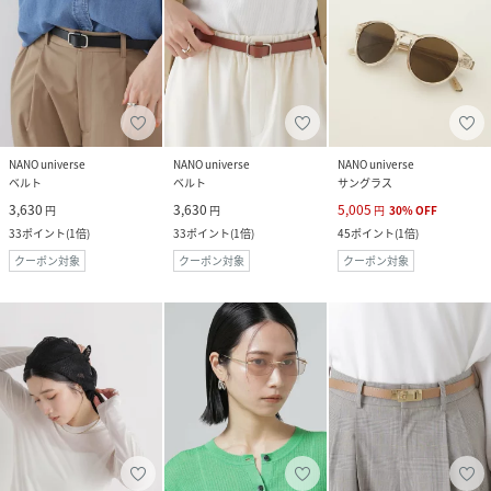
NANO universe
NANO universe
NANO universe
ベルト
ベルト
サングラス
3,630
3,630
5,005
円
円
円
30
%
OFF
33
ポイント
(
1倍
)
33
ポイント
(
1倍
)
45
ポイント
(
1倍
)
クーポン対象
クーポン対象
クーポン対象