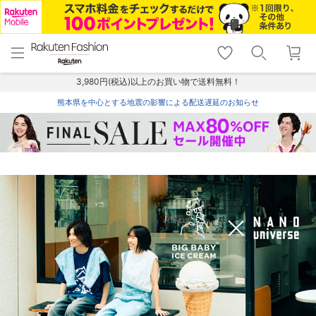
menu
home
search
favorite_border
shopping_cart
lock_outline
メニュー
トップ
検索
お気に入り
カート
ログイン
3,980円(税込)以上のお買い物で送料無料！
熊本県を中心とする地震の影響による配送遅延のお知らせ