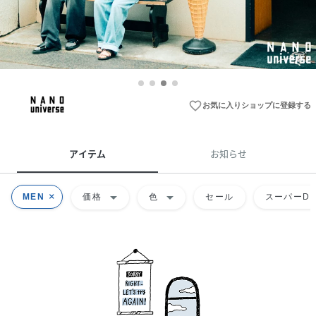
favorite_border
お気に入りショップに登録する
アイテム
お知らせ
arrow_drop_down
arrow_drop_down
MEN
価格
色
セール
スーパーDE