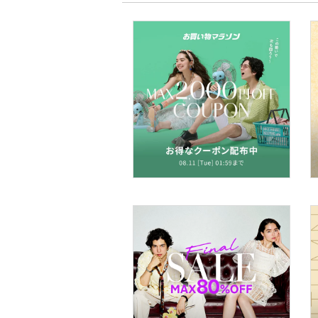
ア
ヘアケア
フレグランス
メイク道具・美容器具
コフレ・キット・セット
食器・調理器具・キッチ
ン用品
インテリア・生活雑貨
スマホグッズ・オーディ
オ機器
スポーツ・アウトドア用