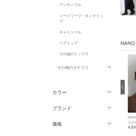
アンサンブル
ノースリーブ・タンクトッ
プ
キャミソール
NANO
ベアトップ
その他のトップス
その他のカテゴリ
ジャケット・アウター
カラー
パンツ
ブランド
ワンピース・ドレス
NANO universe
NANO universe
NANO
ブランド一覧からさがす >
ニット
ニット
その
価格
スカート
14,300円
27,500円
4,6