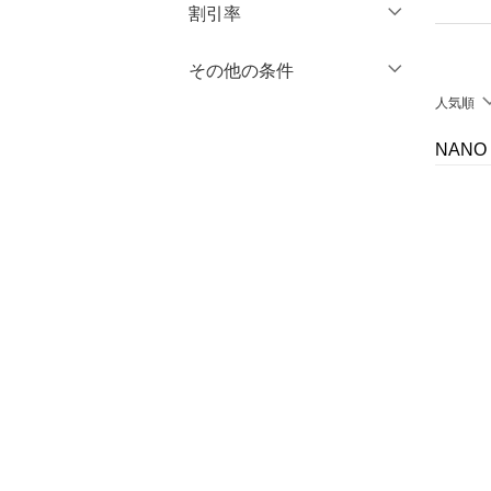
円
～
円
割引率
オールインワン・オーバ
ーオール
％OFF
～
％OFF
その他の条件
絞り込み
クリア
絞り込み
バッグ
人気順
クーポン対象のみ表示
絞り込み
シューズ・靴
NANO
スーパーDEALのみ表示
インナー・ルームウェア
クリア
絞り込み
靴下・レッグウェア
ファッション雑貨
アクセサリー・腕時計
財布・ポーチ・ケース
帽子