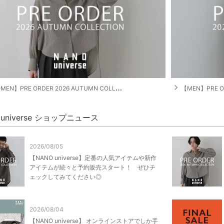
navigate_next
EN】PRE ORDER 2026 AUTUMN COLLECTION
【MEN】PRE OR
 universe ショップニュース
2026/08/05
【NANO universe】定番の人気アイテムや新作
アイテムが続々と予約販売スタート！ ぜひチ
ェックしてみてください◎
2026/08/04
【NANO universe】 オンラインストアでしか手