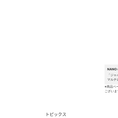
ヘアアクセサリー
マタニティウェア・ベビ
ー用品
スーツ・フォーマル
水着・スイムグッズ
着物・浴衣・和装小物
スキンケア
NANO
「ジャ
マルチ
ベースメイク
※商品ペ
ございま
メイクアップ
ネイル
トピックス
ボディケア・オーラルケ