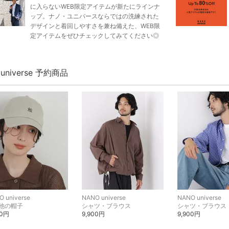
に入らないWEB限定アイテムが新たにラインナ
ップ。ナノ・ユニバースならではの洗練された
デザインと着回しやすさを兼ね備えた、WEB限
定アイテムをぜひチェックしてみてください◎
 universe 予約商品
 universe
NANO universe
NANO universe
他の帽子
シャツ・ブラウス
シャツ・ブラウス
20円
9,900円
9,900円