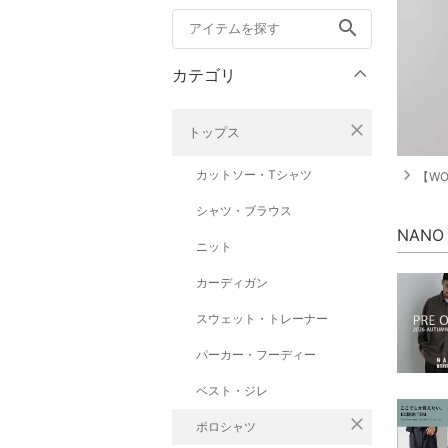
search
カテゴリ
close
トップス
navigate_next
カットソー・Tシャツ
【WOM
シャツ・ブラウス
NANO
ニット
カーディガン
スウェット・トレーナー
パーカー・フーディー
ベスト・ジレ
close
ポロシャツ