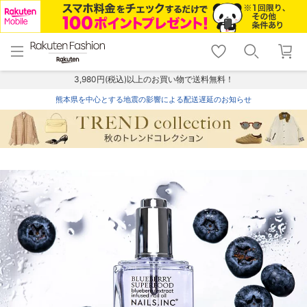
menu
home
search
favorite_border
shopping_cart
lock_outline
メニュー
トップ
検索
お気に入り
カート
ログイン
3,980円(税込)以上のお買い物で送料無料！
熊本県を中心とする地震の影響による配送遅延のお知らせ