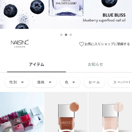
favorite_border
お気に入りショップに登録する
アイテム
お知らせ
arrow_drop_down
arrow_drop_down
arrow_drop_down
性別
価格
色
セール
スーパーD