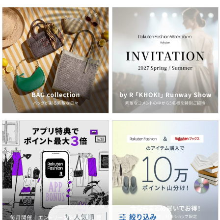
人気順
絞り込み
swap_vert