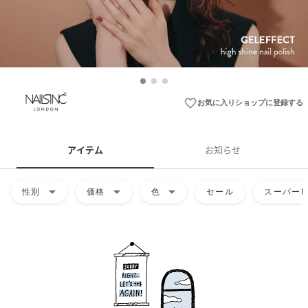
favorite_border
お気に入りショップに登録する
アイテム
お知らせ
arrow_drop_down
arrow_drop_down
arrow_drop_down
性別
価格
色
セール
スーパーD