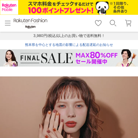
menu
home
search
favorite_border
shopping_cart
lock_outline
メニュー
トップ
検索
お気に入り
カート
ログイン
3,980円(税込)以上のお買い物で送料無料！
熊本県を中心とする地震の影響による配送遅延のお知らせ