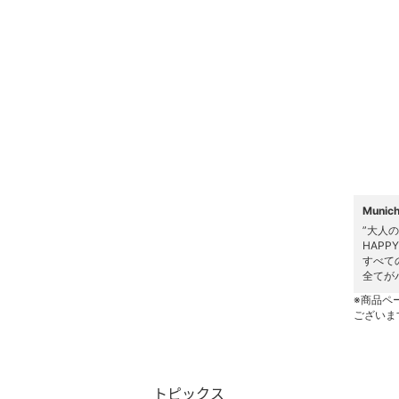
ヘアケア
フレグランス
メイク道具・美容器具
コフレ・キット・セット
食器・調理器具・キッチ
ン用品
Muni
”大人
HAP
インテリア・生活雑貨
すべて
全てが
スマホグッズ・オーディ
※商品ペ
オ機器
ございま
スポーツ・アウトドア用
品
トピックス