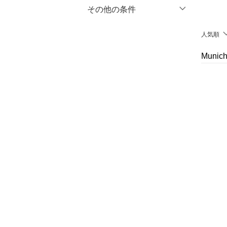
マタニティウェア・ベビ
％OFF
～
％OFF
その他の条件
絞り込み
クリア
絞り込み
ー用品
クーポン対象のみ表示
人気順
絞り込み
スーツ・フォーマル
スーパーDEALのみ表示
Muni
水着・スイムグッズ
クリア
絞り込み
着物・浴衣・和装小物
スキンケア
ベースメイク
メイクアップ
ネイル
ボディケア・オーラルケ
ア