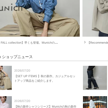
navigate_next
FALL collection】早くも登場。Munichの秋の新作をご紹介。
【Recommended
ch ショップニュース
2026/07/20
【SET UP ITEMS 】秋の新作。カジュアルセッ
トアップ商品をご紹介します。
2026/07/20
【秋の新作シャツシリーズ】Munichの秋の新作