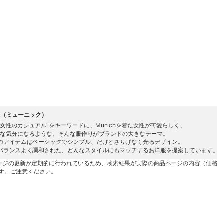
ch（ミューニック）
の女性のカジュアル”をキーワードに、Munichを着た女性が可愛らしく、
PYな気分になるような、そんな服作りがブランドの大きなテーマ。
のアイテムはベーシックでシンプル、だけどさりげなく光るデザイン。
バランスよく調和された、どんなスタイルにもマッチするお洋服を提案しています
ージの更新が定期的に行われているため、検索結果が実際の商品ページの内容（価
す。ご注意ください。