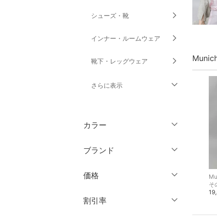
シューズ・靴
インナー・ルームウェア
Muni
靴下・レッグウェア
さらに表示
ファッション雑貨
カラー
アクセサリー・腕時計
ブランド
財布・ポーチ・ケース
ブランド一覧からさがす >
価格
Mu
帽子
そ
19
円
～
円
割引率
ヘアアクセサリー