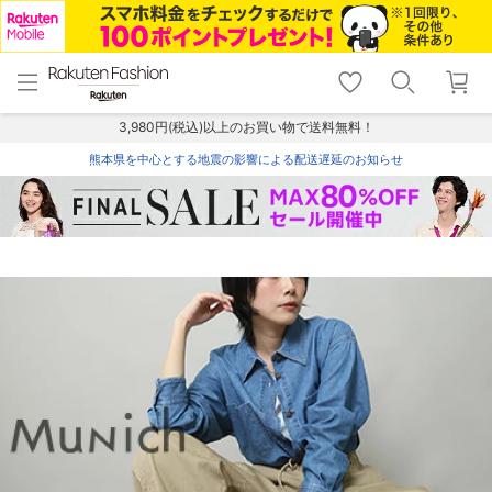
menu
home
search
favorite_border
shopping_cart
lock_outline
メニュー
トップ
検索
お気に入り
カート
ログイン
3,980円(税込)以上のお買い物で送料無料！
熊本県を中心とする地震の影響による配送遅延のお知らせ