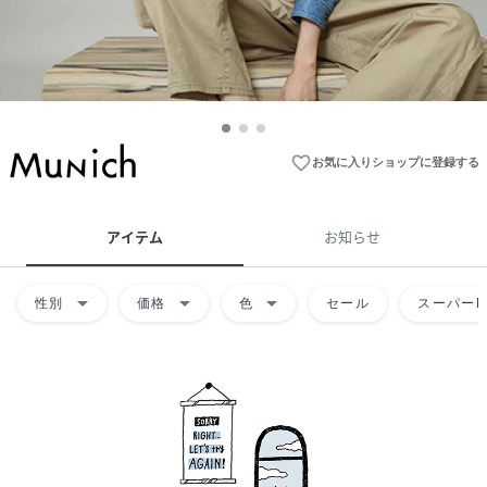
favorite_border
お気に入りショップに登録する
アイテム
お知らせ
arrow_drop_down
arrow_drop_down
arrow_drop_down
性別
価格
色
セール
スーパーD